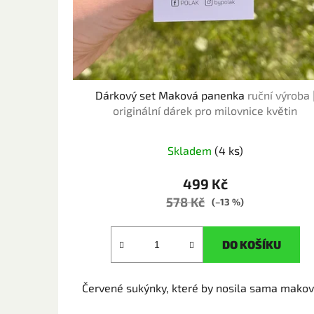
Dárkový set Maková panenka
ruční výroba 
originální dárek pro milovnice květin
Skladem
(4 ks)
499 Kč
578 Kč
(–13 %)
DO KOŠÍKU
Červené sukýnky, které by nosila sama maková