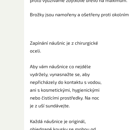
proto využíváme zbytkové dřevo na maximum.
Brožky jsou namořeny a ošetřeny proti okolním 
Zapínání náušnic je z chirurgické
oceli.
Aby vám náušnice co nejdéle
vydržely, vynasnažte se, aby
nepřicházely do kontaktu s vodou,
ani s kosmetickými, hygienickými
nebo čistícími prostředky. Na noc
je z uší sundávejte.
Každá náušnice je originál,
objednané kousky se mohou od