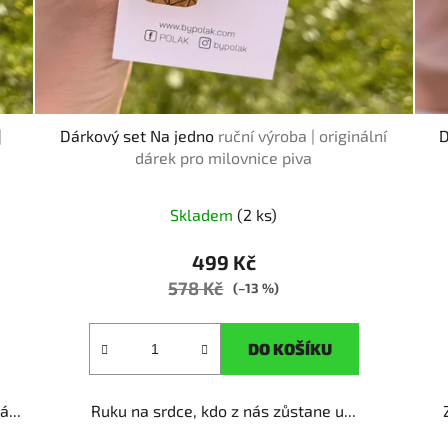
|
Dárkový set Na jedno
ruční výroba | originální
D
dárek pro milovnice piva
Skladem
(2 ks)
499 Kč
578 Kč
(–13 %)
DO KOŠÍKU
...
Ruku na srdce, kdo z nás zůstane u...