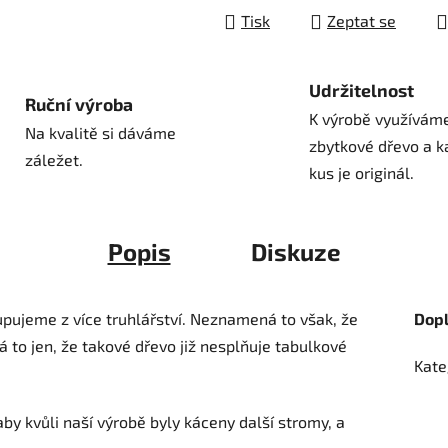
Tisk
Zeptat se
Udržitelnost
Ruční výroba
K výrobě využívám
Na kvalitě si dáváme
zbytkové dřevo a k
záležet.
kus je originál.
Popis
Diskuze
pujeme z více truhlářství. Neznamená to však, že
Dop
á to jen, že takové dřevo již nesplňuje tabulkové
Kate
by kvůli naší výrobě byly káceny další stromy, a