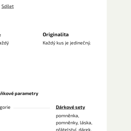
Sdílet
Originalita
e
aždý
Každý kus je jedinečný.
lňkové parametry
gorie
Dárkové sety
pomněnka,
pomněnky, láska,
přátelství, dárek,