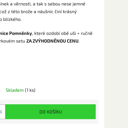
ek a věrnosti, a tak s sebou nese jemné
ož z této brože a náušnic činí krásný
o blízkého.
nice Pomněnky
, které ozdobí obě uši + ručně
rkovém setu
ZA ZVÝHODNĚNOU CENU
.
Skladem
(1 ks)
DO KOŠÍKU