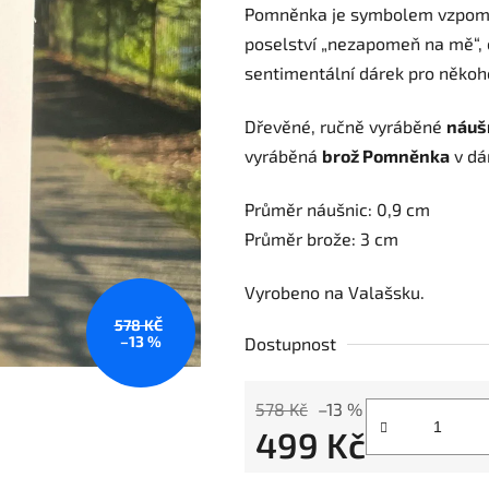
Pomněnka je symbolem vzpomín
je
poselství „nezapomeň na mě“, c
0,0
sentimentální dárek pro někoh
z
5
Dřevěné, ručně vyráběné
náuš
hvězdiček.
vyráběná
brož Pomněnka
v dá
Průměr náušnic: 0,9 cm
Průměr brože: 3
cm
Vyrobeno na Valašsku.
578 KČ
–13 %
Dostupnost
578 Kč
–13 %
499 Kč
Měrná cena: