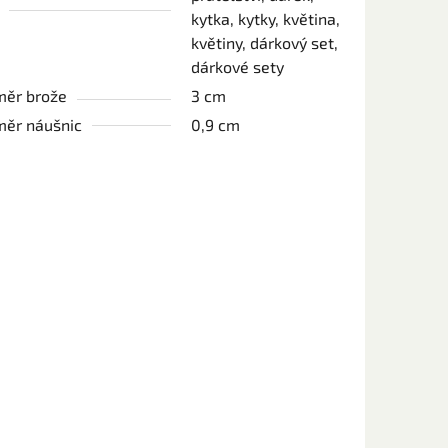
kytka, kytky, květina,
květiny, dárkový set,
dárkové sety
ěr brože
3 cm
ěr náušnic
0,9 cm