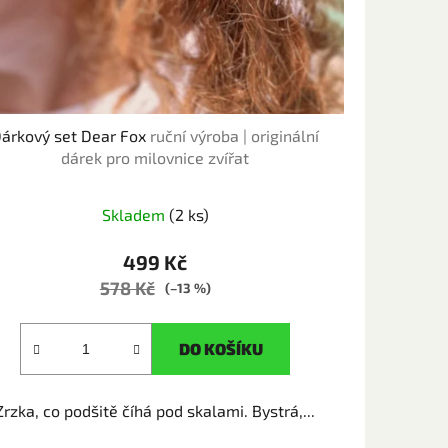
árkový set Dear Fox
ruční výroba | originální
dárek pro milovnice zvířat
Skladem
(2 ks)
499 Kč
578 Kč
(–13 %)
DO KOŠÍKU
Zrzka, co podšitě číhá pod skalami. Bystrá,...