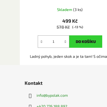
Skladem
(3 ks)
499 Kč
578 Kč
(–13 %)
DO KOŠÍKU
Ladný pohyb, jeden skok a je ta tam! S očima.
Z
á
Kontakt
p
a
info
@
bypolak.com
t
í
+420 776 188 892