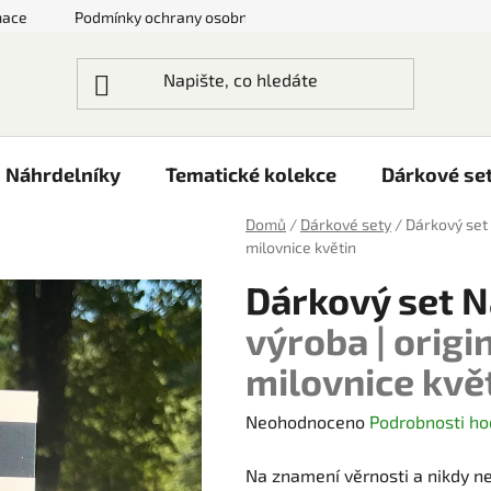
mace
Podmínky ochrany osobních údajů
Doprava a platby
Náhrdelníky
Tematické kolekce
Dárkové se
Domů
/
Dárkové sety
/
Dárkový set
milovnice květin
Dárkový set N
výroba | origi
milovnice kvě
Průměrné
Neohodnoceno
Podrobnosti ho
hodnocení
Na znamení věrnosti a nikdy ne
produktu