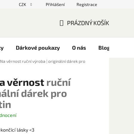
CZK
Přihlášení
Registrace
PRÁZDNÝ KOŠÍK
NÁKUPNÍ
KOŠÍK
ty
Dárkové poukazy
O nás
Blog
Kont
 Na věrnost
ruční výroba | originální dárek pro
a věrnost
ruční
nální dárek pro
tin
dnocení
končící lásky <3