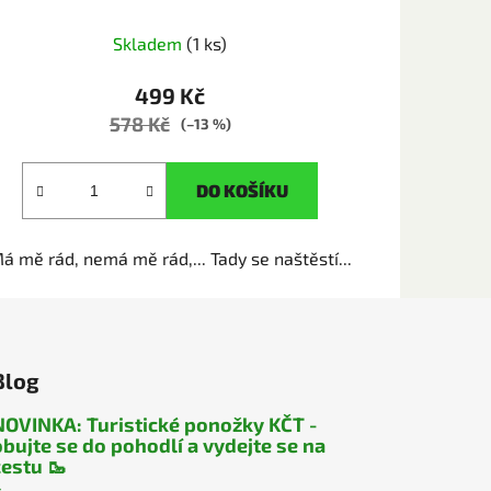
Skladem
(1 ks)
499 Kč
578 Kč
(–13 %)
DO KOŠÍKU
á mě rád, nemá mě rád,... Tady se naštěstí...
Blog
NOVINKA: Turistické ponožky KČT -
obujte se do pohodlí a vydejte se na
cestu 🥾