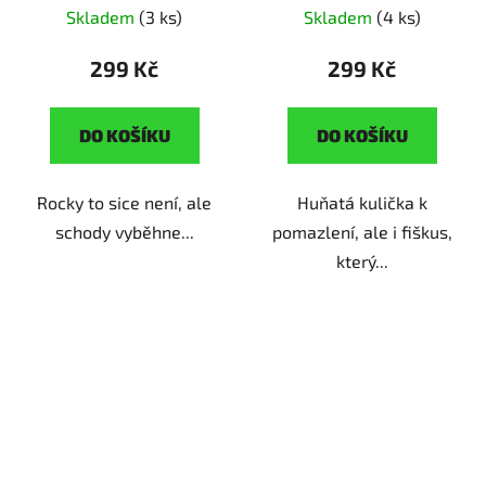
| originální dárek pro
dárek pro milovníky
Skladem
(3 ks)
Skladem
(4 ks)
pejskaře
králíčků
299 Kč
299 Kč
DO KOŠÍKU
DO KOŠÍKU
Rocky to sice není, ale
Huňatá kulička k
schody vyběhne...
pomazlení, ale i fiškus,
který...