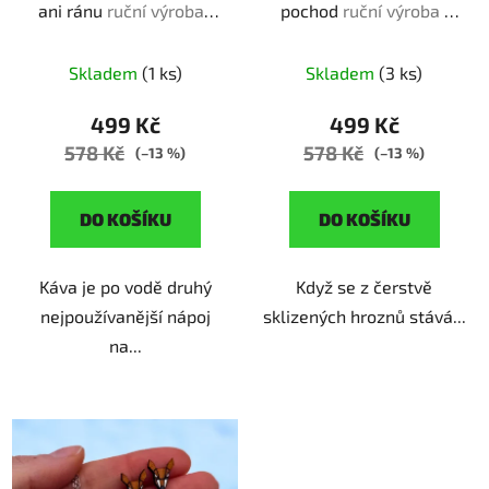
ani ránu
ruční výroba |
pochod
ruční výroba |
k
originální dárek pro
originální dárek pro
t
milovnice kafe
milovnice burčáku
ů
Skladem
(1 ks)
Skladem
(3 ks)
499 Kč
499 Kč
578 Kč
578 Kč
(–13 %)
(–13 %)
DO KOŠÍKU
DO KOŠÍKU
Káva je po vodě druhý
Když se z čerstvě
nejpoužívanější nápoj
sklizených hroznů stává...
na...