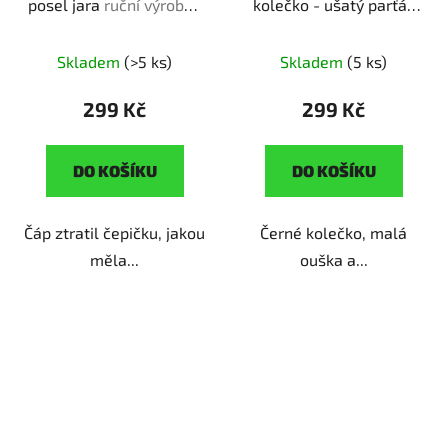
posel jara
ruční výroba |
kolečko - ušatý parťák
originální dárek pro
ruční výroba | originální
milovníky přírody
dárek pro pejskaře
Skladem
(>5 ks)
Skladem
(5 ks)
299 Kč
299 Kč
DO KOŠÍKU
DO KOŠÍKU
Čáp ztratil čepičku, jakou
Černé kolečko, malá
měla...
ouška a...