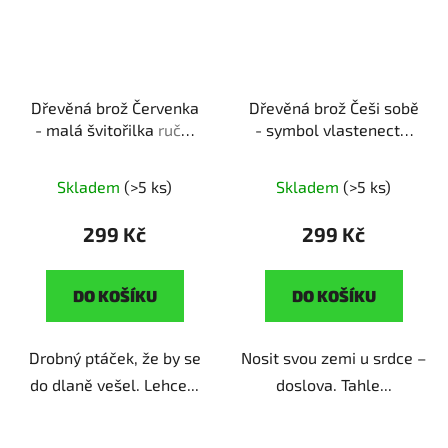
Dřevěná brož Červenka
Dřevěná brož Češi sobě
- malá švitořilka
ruční
- symbol vlastenectví
výroba | originální dárek
ruční výroba | originální
pro milovníky přírody
dárek pro hrdé
Skladem
(>5 ks)
Skladem
(>5 ks)
vlastence
299 Kč
299 Kč
DO KOŠÍKU
DO KOŠÍKU
Drobný ptáček, že by se
Nosit svou zemi u srdce –
do dlaně vešel. Lehce...
doslova. Tahle...