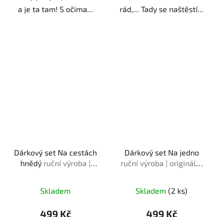
a je ta tam! S očima...
rád,... Tady se naštěstí...
Dárkový set Na cestách
Dárkový set Na jedno
hnědý
ruční výroba |
ruční výroba | originální
originální dárek pro
dárek pro milovnice
milovnice turistiky
piva
Skladem
Skladem
(2 ks)
499 Kč
499 Kč