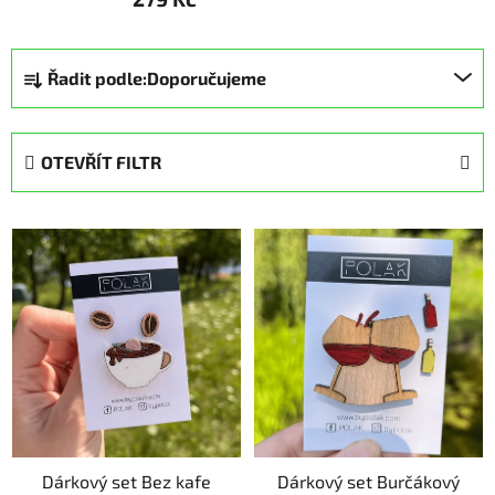
Ř
Řadit podle:
Doporučujeme
a
z
e
OTEVŘÍT FILTR
n
í
V
p
ý
r
p
o
i
d
s
u
p
k
r
t
o
ů
d
Dárkový set Bez kafe
Dárkový set Burčákový
u