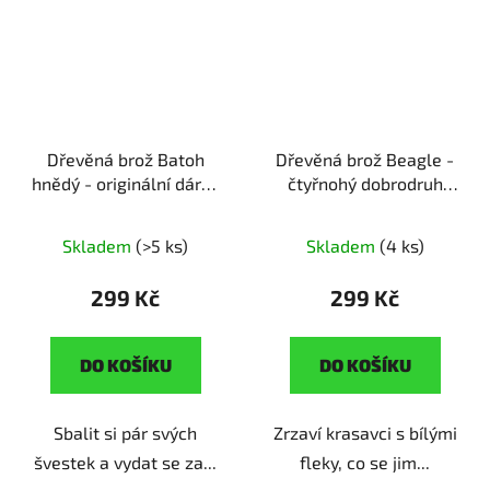
Dřevěná brož Batoh
Dřevěná brož Beagle -
hnědý - originální dárek
čtyřnohý dobrodruh
pro cestovatele
ruční
ruční výroba | originální
výroba | dárek pro
dárek pro pejskaře
Skladem
(>5 ks)
Skladem
(4 ks)
milovníky cestování
299 Kč
299 Kč
DO KOŠÍKU
DO KOŠÍKU
Sbalit si pár svých
Zrzaví krasavci s bílými
švestek a vydat se za...
fleky, co se jim...