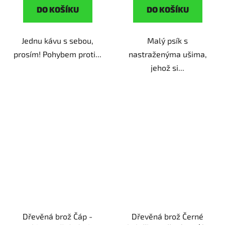
DO KOŠÍKU
DO KOŠÍKU
Jednu kávu s sebou,
Malý psík s
prosím! Pohybem proti...
nastraženýma ušima,
jehož si...
Dřevěná brož Čáp -
Dřevěná brož Černé