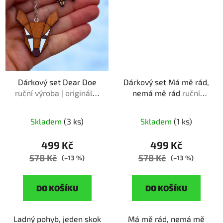
Dárkový set Dear Doe
Dárkový set Má mě rád,
ruční výroba | originální
nemá mě rád
ruční
dárek pro milovnice
výroba | originální dárek
přírody
pro milovnice květin
Skladem
(3 ks)
Skladem
(1 ks)
499 Kč
499 Kč
578 Kč
578 Kč
(–13 %)
(–13 %)
DO KOŠÍKU
DO KOŠÍKU
Ladný pohyb, jeden skok
Má mě rád, nemá mě