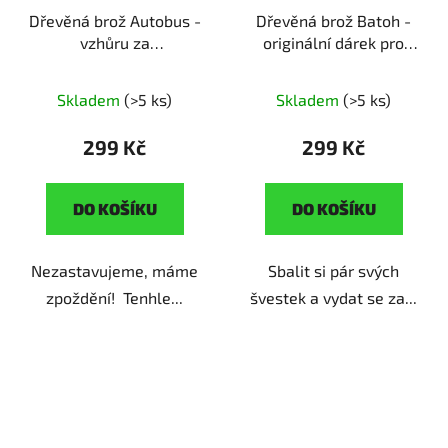
Dřevěná brož Autobus -
Dřevěná brož Batoh -
vzhůru za
originální dárek pro
dobrodružstvím
ruční
cestovatele
ruční
výroba | pro milovníky
výroba | dárek pro
Skladem
(>5 ks)
Skladem
(>5 ks)
dobrodružství na
milovníky cestování
čtyřech kolech
299 Kč
299 Kč
DO KOŠÍKU
DO KOŠÍKU
Nezastavujeme, máme
Sbalit si pár svých
zpoždění! Tenhle...
švestek a vydat se za...