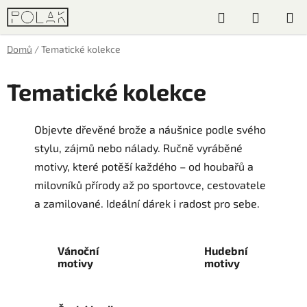
Přejít
Hledat
NÁKUP
na
obsah
KOŠÍK
Domů
/
Tematické kolekce
Tematické kolekce
Objevte dřevěné brože a náušnice podle svého
stylu, zájmů nebo nálady. Ručně vyráběné
motivy, které potěší každého – od houbařů a
milovníků přírody až po sportovce, cestovatele
a zamilované. Ideální dárek i radost pro sebe.
Vánoční
Hudební
motivy
motivy