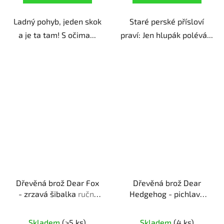
Ladný pohyb, jeden skok
Staré perské přísloví
a je ta tam! S očima...
praví: Jen hlupák polévá...
Dřevěná brož Dear Fox
Dřevěná brož Dear
- zrzavá šibalka
ruční
Hedgehog - pichlavý
výroba | originální dárek
kamarád
ruční výroba |
pro milovníky zvířat
originální dárek pro
Skladem
(>5 ks)
Skladem
(4 ks)