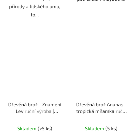
přírody a lidského umu,
to...
Dřevěná brož - Znamení
Dřevěná brož Ananas -
Lev
ruční výroba |
tropická mňamka
ruční
originální dárek pro
výroba | dárek pro
milovníky astrologie a
milovníky tropického
Skladem
(>5 ks)
Skladem
(5 ks)
horoskopu
ovoce