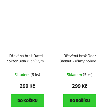
Dřevěná brož Datel -
Dřevěná brož Dear
doktor lesa
ruční výroba
Basset - ušatý pohodář
| originální dárek pro
ruční výroba | originální
milovníky přírody
dárek pro pejskaře
Skladem
(5 ks)
Skladem
(5 ks)
299 Kč
299 Kč
DO KOŠÍKU
DO KOŠÍKU