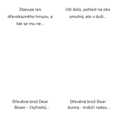
Zbavuje les
Uši dolů, pohled na oko
dřevokazného hmyzu, a
smutný, ale v duši...
tak se mu ne...
Dřevěná brož Dear
Dřevěná brož Dear
Boxer - čtyřnohý
bunny - králičí radost
bodyguard
ruční výroba
ruční výroba | originální