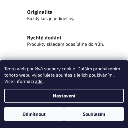
s
u
Originalita
Každý kus je jedinečný.
Rychlé dodání
Produkty skladem odesíláme do 48h.
Z
á
Tento web používá soubory cookie. Dalším procházením
Kontakt
p
tohoto webu vyjadřujete souhlas s jejich používáním..
Více informací
zde
.
a
info
@
bypolak.com
t
Nastavení
í
+420 776 188 892
Odmítnout
Souhlasím