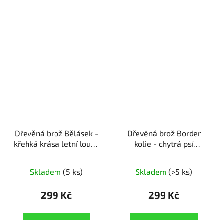
Dřevěná brož Bělásek -
Dřevěná brož Border
křehká krása letní louky
kolie - chytrá psí
ruční výroba | dárek pro
hlavička
ruční výroba |
milovníky letní
originální dárek pro
Skladem
(5 ks)
Skladem
(>5 ks)
romantiky
pejskaře
299 Kč
299 Kč