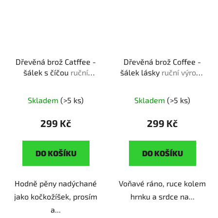
Dřevěná brož Catffee -
Dřevěná brož Coffee -
šálek s číčou
ruční
šálek lásky
ruční výroba
výroba | dárek pro
| originální dárek pro
milovníky koček a kafe
milovníky kávy
Skladem
(>5 ks)
Skladem
(>5 ks)
299 Kč
299 Kč
DO KOŠÍKU
DO KOŠÍKU
Hodně pěny nadýchané
Voňavé ráno, ruce kolem
jako kočkožíšek, prosím
hrnku a srdce na...
a...