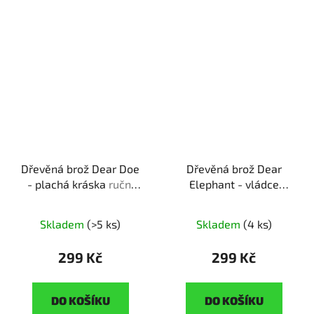
Dřevěná brož Dear Doe
Dřevěná brož Dear
- plachá kráska
ruční
Elephant - vládce
výroba | originální dárek
savany
ruční výroba |
pro milovníky přírody
originální dárek pro
Skladem
(>5 ks)
Skladem
(4 ks)
milovníky zvířat
299 Kč
299 Kč
DO KOŠÍKU
DO KOŠÍKU