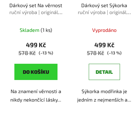
Dárkový set Na věrnost
Dárkový set Sýkorka
ruční výroba | originální
ruční výroba | originální
dárek pro milovnice
dárek pro milovnice
květin
přírody
Skladem
(1 ks)
Vyprodáno
499 Kč
499 Kč
578 Kč
578 Kč
(–13 %)
(–13 %)
DO KOŠÍKU
DETAIL
Na znamení věrnosti a
Sýkorka modřinka je
nikdy nekončící lásky...
jedním z nejmenších a...