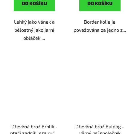
DO KOŠÍKU
DO KOŠÍKU
Lehký jako vánek a
Border kolie je
bělostný jako jarní
považována za jedno z...
obláček....
Dřevěná brož Brhlík -
Dřevěná brož Buldog -
ptačí zedník lesa
ruční
věrný psí společník