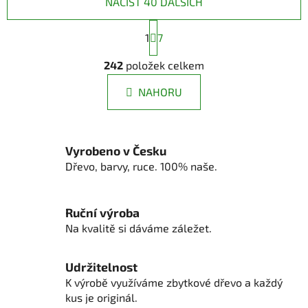
NAČÍST 40 DALŠÍCH
S
1
t
7
r
O
á
242
položek celkem
v
n
l
k
NAHORU
á
o
d
v
a
á
n
c
Vyrobeno v Česku
í
í
Dřevo, barvy, ruce. 100% naše.
p
r
v
Ruční výroba
k
Na kvalitě si dáváme záležet.
y
v
ý
Udržitelnost
p
K výrobě využíváme zbytkové dřevo a každý
i
kus je originál.