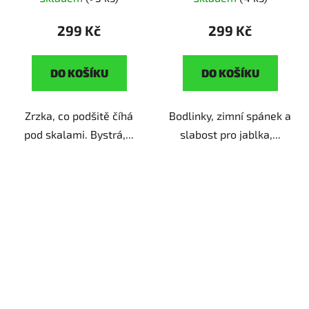
milovníky zvířat
299 Kč
299 Kč
DO KOŠÍKU
DO KOŠÍKU
Zrzka, co podšitě číhá
Bodlinky, zimní spánek a
pod skalami. Bystrá,...
slabost pro jablka,...