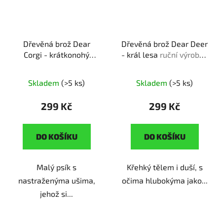
Dřevěná brož Dear
Dřevěná brož Dear Deer
Corgi - krátkonohý
- král lesa
ruční výroba |
společník
ruční výroba |
originální dárek pro
originální dárek pro
milovníky přírody
Skladem
(>5 ks)
Skladem
(>5 ks)
pejskaře
299 Kč
299 Kč
DO KOŠÍKU
DO KOŠÍKU
Malý psík s
Křehký tělem i duší, s
nastraženýma ušima,
očima hlubokýma jako...
jehož si...