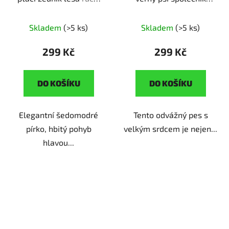
výroba | dárek pro
ruční výroba | originální
milovníky přírody
dárek pro pejskaře
Skladem
(>5 ks)
Skladem
(>5 ks)
299 Kč
299 Kč
DO KOŠÍKU
DO KOŠÍKU
Elegantní šedomodré
Tento odvážný pes s
pírko, hbitý pohyb
velkým srdcem je nejen...
hlavou...