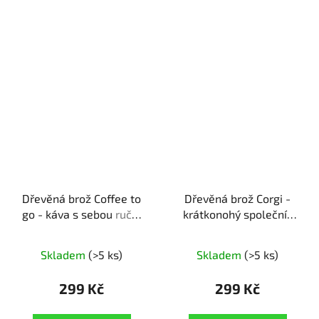
Dřevěná brož Coffee to
Dřevěná brož Corgi -
go - káva s sebou
ruční
krátkonohý společník
výroba | dárek pro
ruční výroba | originální
milovníky kávy
dárek pro pejskaře
Skladem
(>5 ks)
Skladem
(>5 ks)
299 Kč
299 Kč