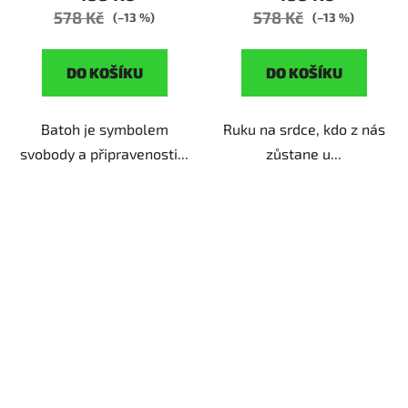
578 Kč
578 Kč
(–13 %)
(–13 %)
DO KOŠÍKU
DO KOŠÍKU
Batoh je symbolem
Ruku na srdce, kdo z nás
svobody a připravenosti...
zůstane u...