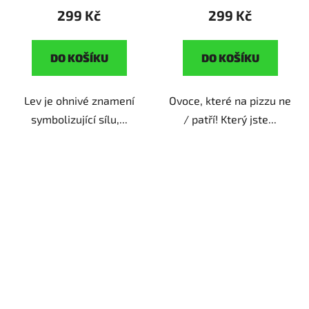
299 Kč
299 Kč
DO KOŠÍKU
DO KOŠÍKU
Lev je ohnivé znamení
Ovoce, které na pizzu ne
symbolizující sílu,...
/ patří! Který jste...