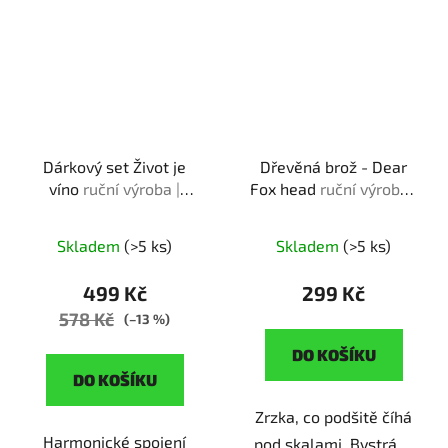
Dárkový set Život je
Dřevěná brož - Dear
víno
ruční výroba |
Fox head
ruční výroba |
originální dárek pro
originální dárek pro
milovnice vína
milovníky zvířat
Skladem
(>5 ks)
Skladem
(>5 ks)
499 Kč
299 Kč
578 Kč
(–13 %)
DO KOŠÍKU
DO KOŠÍKU
Zrzka, co podšitě číhá
Harmonické spojení
pod skalami. Bystrá,...