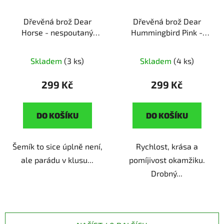
Dřevěná brož Dear
Dřevěná brož Dear
Horse - nespoutaný
Hummingbird Pink -
hřebec
ruční výroba |
růžový kolibřík
ruční
originální dárek pro
výroba | originální dárek
Skladem
(3 ks)
Skladem
(4 ks)
milovníky koňů
pro milovníky přírody
299 Kč
299 Kč
DO KOŠÍKU
DO KOŠÍKU
Šemík to sice úplně není,
Rychlost, krása a
ale parádu v klusu...
pomíjivost okamžiku.
Drobný...