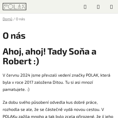
Přejít
Hledat
NÁKUP
na
obsah
KOŠÍK
Domů
/
O nás
O nás
Ahoj, ahoj! Tady Soňa a
Robert :)
V červnu 2024 jsme převzali vedení značky POLAK, která
byla v roce 2017 založena Ditou. Tu si asi mnozí
pamatujete. :)
Za dobu svého působení odvedla kus dobré práce,
rozhodla se ale, že se částečně vydá novou cestou. V
POLAKu zažila mnoho a tak bylo zcela přirozené, že jí jeho