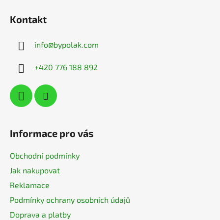
á
Kontakt
p
a
info
@
bypolak.com
t
í
+420 776 188 892
Informace pro vás
Obchodní podmínky
Jak nakupovat
Reklamace
Podmínky ochrany osobních údajů
Doprava a platby