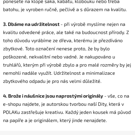
ponesete na klopě saka, kabátu, klobouku nebo třeba
batohu, je vyroben ručně, pečlivě a s důrazem na kvalitu.
3. Dbáme na udržitelnost
- při výrobě myslíme nejen na
kvalitu odvedené práce, ale také na budoucnost přírody. Z
toho důvodu vyrábíme ze dřeva, kterému je přezdíváno
zbytkové. Toto označení nenese proto, že by bylo
poškozené, nekvalitní nebo vadné. Je nakupováno u
truhlářů, kterým při výrobě zbylo a pro malé rozměry by jej
nemohli nadále využít. Udržitelnost a minimalizace
zbytkového odpadu je pro nás velmi důležité.
4. Brože i náušnice jsou naprostými originály
- vše, co na
e-shopu najdete, je autorskou tvorbou naší Dity, která v
POLAKu zastřešuje kreativu. Každý jeden kousek má původ
na papíře a je originálem, který jinde nenajdete.
Z