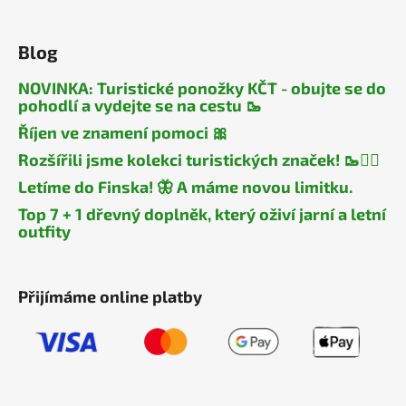
Blog
NOVINKA: Turistické ponožky KČT - obujte se do
pohodlí a vydejte se na cestu 🥾
Říjen ve znamení pomoci 🎀
Rozšířili jsme kolekci turistických značek! 🥾🧎‍♂️
Letíme do Finska! 🦋 A máme novou limitku.
Top 7 + 1 dřevný doplněk, který oživí jarní a letní
outfity
Přijímáme online platby