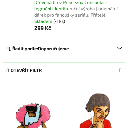
Dřevěná brož Princezna Consuela –
legrační identita
ruční výroba | originální
dárek pro fanoušky seriálu Přátelé
Skladem
(4 ks)
299 Kč
Ř
Řadit podle:
Doporučujeme
a
z
e
OTEVŘÍT FILTR
n
í
V
p
ý
r
p
o
i
d
s
u
p
k