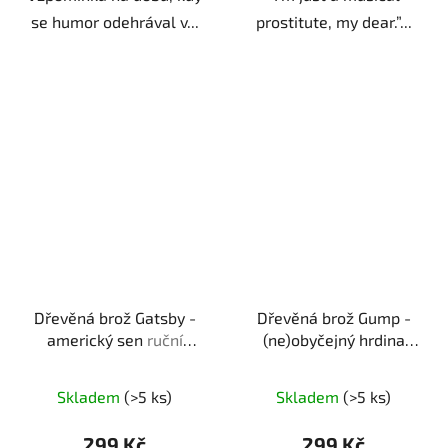
se humor odehrával v...
prostitute, my dear.”...
Dřevěná brož Gatsby -
Dřevěná brož Gump -
americký sen
ruční
(ne)obyčejný hrdina
výroba | dárek pro
ruční výroba | originální
fanoušky Velkého
dárek pro fanoušky
Skladem
(>5 ks)
Skladem
(>5 ks)
Gatsbyho
filmové klasiky
299 Kč
299 Kč