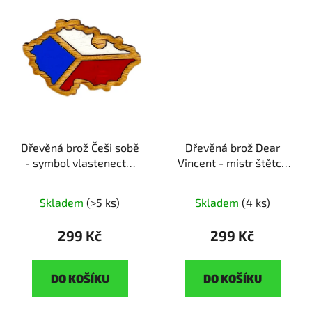
Dřevěná brož Češi sobě
Dřevěná brož Dear
- symbol vlastenectví
Vincent - mistr štětce
ruční výroba | originální
ruční výroba | originální
dárek pro hrdé
dárek pro milovníky
Skladem
(>5 ks)
Skladem
(4 ks)
vlastence
umění
299 Kč
299 Kč
DO KOŠÍKU
DO KOŠÍKU