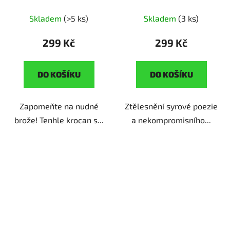
originální dárek pro
ruční výroba | originální
všechny se smyslem
dárek pro fanoušky
Skladem
(>5 ks)
Skladem
(3 ks)
pro humor
rockové hudby
299 Kč
299 Kč
DO KOŠÍKU
DO KOŠÍKU
Zapomeňte na nudné
Ztělesnění syrové poezie
brože! Tenhle krocan s...
a nekompromisního...