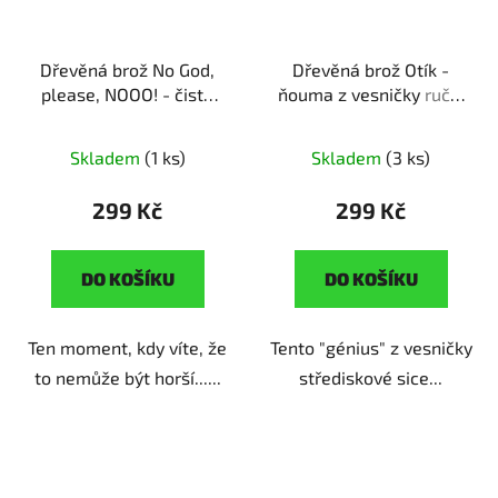
Dřevěná brož No God,
Dřevěná brož Otík -
please, NOOO! - čisté
ňouma z vesničky
ruční
zoufalství
ruční výroba |
výroba | originální dárek
originální dárek pro
pro fanoušky českých
Skladem
(1 ks)
Skladem
(3 ks)
fanoušky Kanclu
komedií
299 Kč
299 Kč
DO KOŠÍKU
DO KOŠÍKU
Ten moment, kdy víte, že
Tento "génius" z vesničky
to nemůže být horší......
střediskové sice...