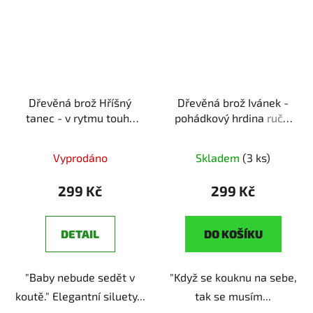
Dřevěná brož Hříšný
Dřevěná brož Ivánek -
tanec - v rytmu touhy
pohádkový hrdina
ruční
ruční výroba | originální
výroba | originální dárek
dárek pro romantické
pro fanoušky Mrazíka
Vyprodáno
Skladem
(3 ks)
duše
299 Kč
299 Kč
DETAIL
DO KOŠÍKU
"Baby nebude sedět v
"Když se kouknu na sebe,
koutě." Elegantní siluety...
tak se musím...