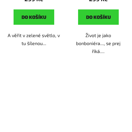
DO KOŠÍKU
DO KOŠÍKU
A věřit v zelené světlo, v
Život je jako
tu šílenou...
bonboniéra..., se prej
říká....