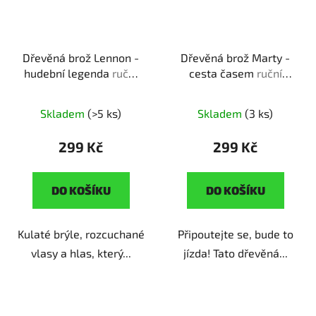
Dřevěná brož Lennon -
Dřevěná brož Marty -
hudební legenda
ruční
cesta časem
ruční
výroba | originální dárek
výroba | originální dárek
pro snílky, kteří věří v
pro fanoušky sci-fi
Skladem
(>5 ks)
Skladem
(3 ks)
lepší svět
299 Kč
299 Kč
DO KOŠÍKU
DO KOŠÍKU
Kulaté brýle, rozcuchané
Připoutejte se, bude to
vlasy a hlas, který...
jízda! Tato dřevěná...