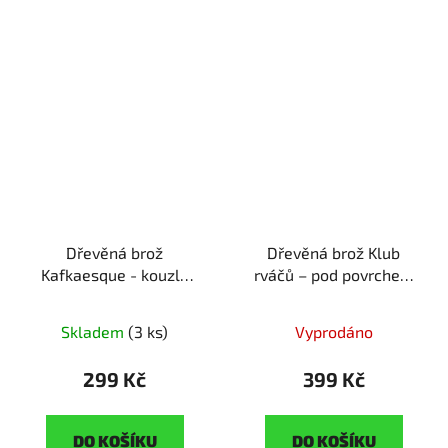
Dřevěná brož
Dřevěná brož Klub
Kafkaesque - kouzlo
rváčů – pod povrchem
kafkovského světa
ruční
společnosti
ruční
výroba | originální dárek
výroba | originální dárek
Skladem
(3 ks)
Vyprodáno
pro milovníky literatury
pro fanoušky filmové
klasiky
299 Kč
399 Kč
DO KOŠÍKU
DO KOŠÍKU