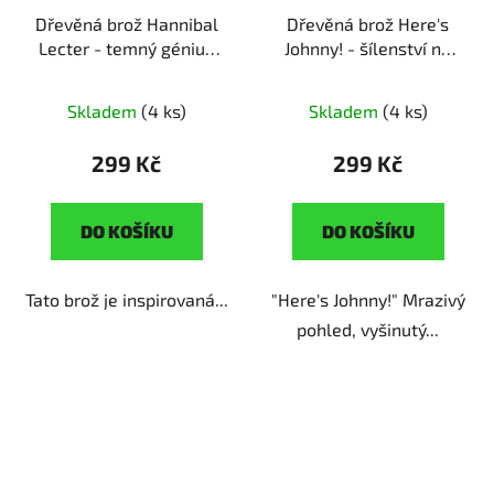
Dřevěná brož Hannibal
Dřevěná brož Here's
Lecter - temný génius
Johnny! - šílenství na
ruční výroba | dárek pro
dřevě
ruční výroba |
fanoušky thrillerů
originální dárek pro
Skladem
(4 ks)
Skladem
(4 ks)
fanoušky hororu
299 Kč
299 Kč
DO KOŠÍKU
DO KOŠÍKU
Tato brož je inspirovaná...
"Here's Johnny!" Mrazivý
pohled, vyšinutý...