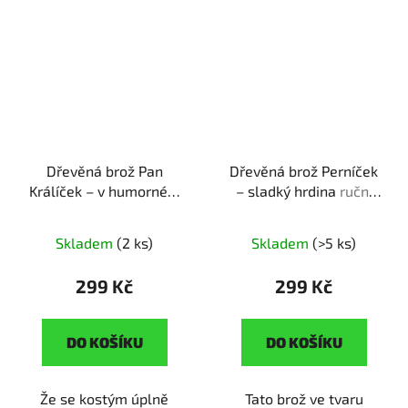
Dřevěná brož Pan
Dřevěná brož Perníček
Králíček – v humorném
– sladký hrdina
ruční
převleku
ruční výroba |
výroba | originální dárek
originální dárek pro
pro fanoušky
Skladem
(2 ks)
Skladem
(>5 ks)
vtipálky
animovaných pohádek
299 Kč
299 Kč
DO KOŠÍKU
DO KOŠÍKU
Že se kostým úplně
Tato brož ve tvaru