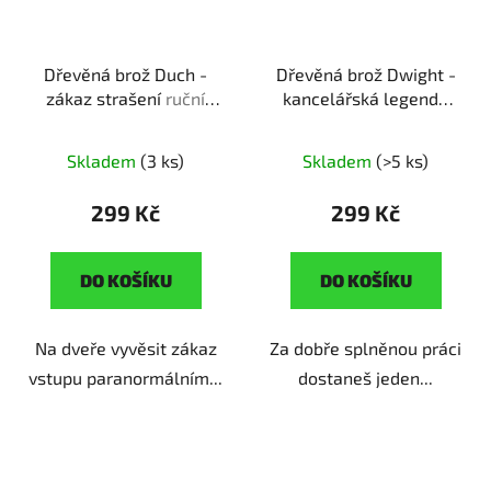
Dřevěná brož Duch -
Dřevěná brož Dwight -
zákaz strašení
ruční
kancelářská legenda
výroba | originální dárek
ruční výroba | originální
pro milovníky filmové
dárek pro fanoušky
Skladem
(3 ks)
Skladem
(>5 ks)
klasiky
Kanclu
299 Kč
299 Kč
DO KOŠÍKU
DO KOŠÍKU
Na dveře vyvěsit zákaz
Za dobře splněnou práci
vstupu paranormálním...
dostaneš jeden...