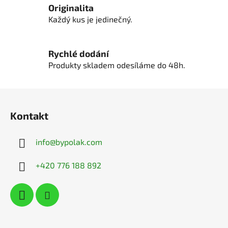
Originalita
Každý kus je jedinečný.
Rychlé dodání
Produkty skladem odesíláme do 48h.
Z
á
Kontakt
p
a
info
@
bypolak.com
t
í
+420 776 188 892