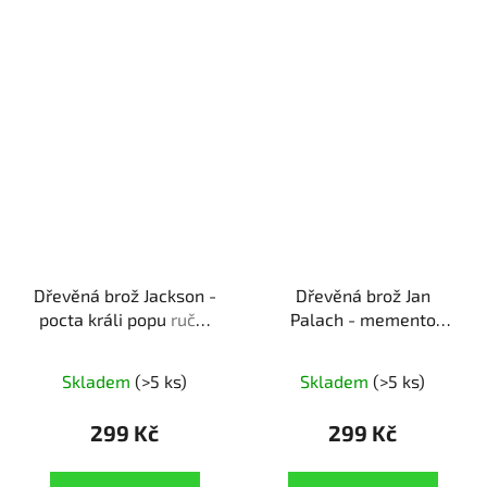
Dřevěná brož Jackson -
Dřevěná brož Jan
pocta králi popu
ruční
Palach - memento
výroba | originální dárek
odvahy
ruční výroba |
pro milovníky hudby
dřevěná pocta
Skladem
(>5 ks)
Skladem
(>5 ks)
bojovníkovi za svobodu
299 Kč
299 Kč