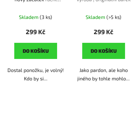
výroba | originální dárek
pro fanoušky
Skladem
(3 ks)
Skladem
(>5 ks)
kouzelného světa
299 Kč
299 Kč
DO KOŠÍKU
DO KOŠÍKU
Dostal ponožku, je volný!
Jako pardon, ale koho
Kdo by si...
jiného by tohle mohlo...