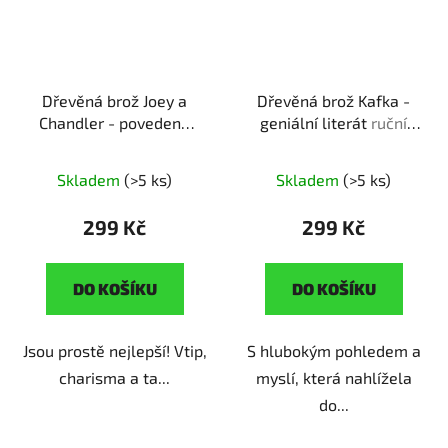
Dřevěná brož Joey a
Dřevěná brož Kafka -
Chandler - povedená
geniální literát
ruční
dvojka
ruční výroba |
výroba | originální dárek
originální dárek pro
pro milovníky literatury
Skladem
(>5 ks)
Skladem
(>5 ks)
fanoušky Přátel
299 Kč
299 Kč
DO KOŠÍKU
DO KOŠÍKU
Jsou prostě nejlepší! Vtip,
S hlubokým pohledem a
charisma a ta...
myslí, která nahlížela
do...