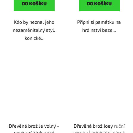
DO KOŠÍKU
DO KOŠÍKU
Kdo by neznal jeho
Připni si památku na
nezaměnitelný styl,
hrdinství beze...
ikonické...
Dřevěná brož Je volný -
Dřevěná brož Joey
ruční
nový začátek
ruční
výroba | originální dárek