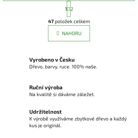
S
1
t
2
r
O
á
47
položek celkem
v
n
l
k
NAHORU
á
o
d
v
a
á
n
c
Vyrobeno v Česku
í
í
Dřevo, barvy, ruce. 100% naše.
p
r
v
Ruční výroba
k
Na kvalitě si dáváme záležet.
y
v
ý
Udržitelnost
p
K výrobě využíváme zbytkové dřevo a každý
i
kus je originál.
s
u