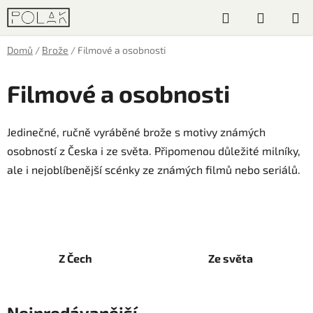
Přejít
Hledat
NÁKUP
na
obsah
KOŠÍK
Domů
/
Brože
/
Filmové a osobnosti
Filmové a osobnosti
Jedinečné, ručně vyráběné brože s motivy známých
osobností z Česka i ze světa. Připomenou důležité milníky,
ale i nejoblíbenější scénky ze známých filmů nebo seriálů.
Z Čech
Ze světa
Nejprodávanější