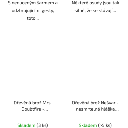
S nenuceným šarmem a
Některé osudy jsou tak
odzbrojujícími gesty,
silné, že se stávají...
toto...
Dřevěná brož Mrs.
Dřevěná brož Nešvar -
Doubtfire -
nesmrtelná hláška
nezapomenutelná
ruční výroba | originální
dáma
ruční výroba |
dárek pro milovníky
Skladem
(3 ks)
Skladem
(>5 ks)
originální dárek pro
filmových hlášek