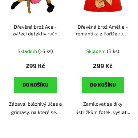
r
t
o
ů
d
Dřevěná brož Ace -
Dřevěná brož Amélie -
u
zvířecí detektiv
ruční
romantika z Paříže
ruční
k
výroba | dárek pro
výroba | dárek pro
t
milovníky
milovníky filmové
ů
Skladem
(>5 ks)
Skladem
(3 ks)
devadesátkových
romantiky
komedií
299 Kč
299 Kč
DO KOŠÍKU
DO KOŠÍKU
Zábava, bláznivý účes a
Zamilovat se díky
grimasy, na které se...
ústřižkům fotek, vyslat...