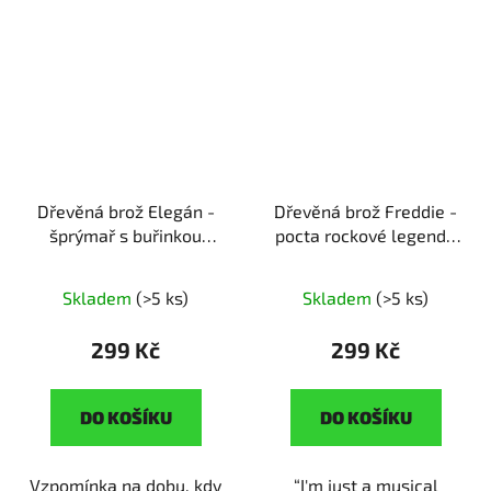
Dřevěná brož Elegán -
Dřevěná brož Freddie -
šprýmař s buřinkou
pocta rockové legendě
ruční výroba | originální
ruční výroba | dárek pro
dárek pro milovníky
fanoušky rockové
Skladem
(>5 ks)
Skladem
(>5 ks)
němých filmů
legendy
299 Kč
299 Kč
DO KOŠÍKU
DO KOŠÍKU
Vzpomínka na dobu, kdy
“I'm just a musical