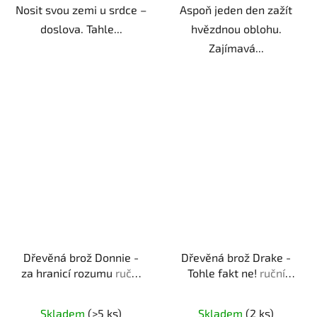
Nosit svou zemi u srdce –
Aspoň jeden den zažít
doslova. Tahle...
hvězdnou oblohu.
Zajímavá...
Dřevěná brož Donnie -
Dřevěná brož Drake -
za hranicí rozumu
ruční
Tohle fakt ne!
ruční
výroba | originální dárek
výroba | originální dárek
pro milovníky filmové
pro milovníky meme
Skladem
(>5 ks)
Skladem
(2 ks)