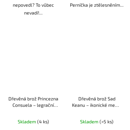
nepovedl? To vůbec
Perníčka je ztělesněním...
nevadí!...
Dřevěná brož Princezna
Dřevěná brož Sad
Consuela – legrační
Keanu – ikonické meme
identita
ruční výroba |
ruční výroba | originální
originální dárek pro
dárek pro milovníky
Skladem
(4 ks)
Skladem
(>5 ks)
fanoušky seriálu
memů