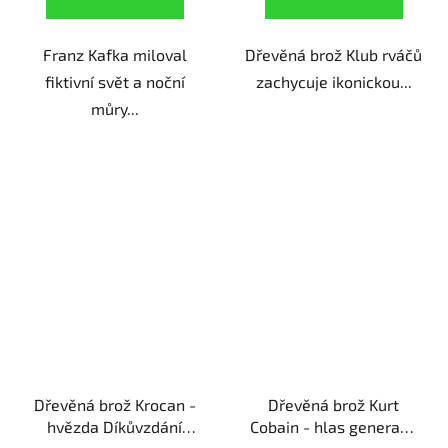
Franz Kafka miloval
Dřevěná brož Klub rváčů
fiktivní svět a noční
zachycuje ikonickou...
můry...
Dřevěná brož Krocan -
Dřevěná brož Kurt
hvězda Díkůvzdání
Cobain - hlas generace