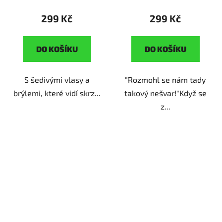
fanoušky
299 Kč
299 Kč
devadesátkových
komedií
DO KOŠÍKU
DO KOŠÍKU
S šedivými vlasy a
"Rozmohl se nám tady
brýlemi, které vidí skrz...
takový nešvar!"Když se
z...