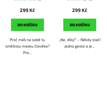
klasiky
299 Kč
299 Kč
DO KOŠÍKU
DO KOŠÍKU
Proč máš na sobě tu
„Ne, díky!“ – Někdy stačí
směšnou masku člověka?
jedno gesto a je...
Pro...