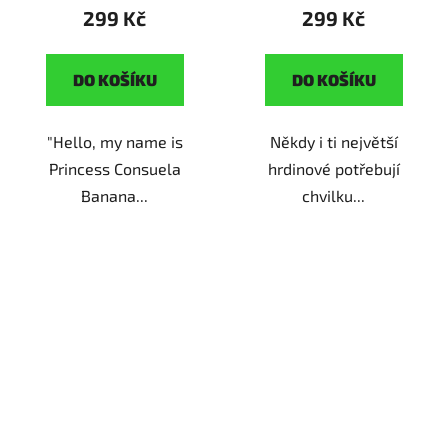
Přátelé
299 Kč
299 Kč
DO KOŠÍKU
DO KOŠÍKU
"Hello, my name is
Někdy i ti největší
Princess Consuela
hrdinové potřebují
Banana...
chvilku...