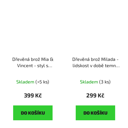
Dřevěná brož Mia &
Dřevěná brož Milada -
Vincent - styl s
lidskost v době temna
příběhem
ruční výroba |
ruční výroba | dřevěná
originální dárek pro
pocta obětem totality
Skladem
(>5 ks)
Skladem
(3 ks)
fanoušky filmové
klasiky
399 Kč
299 Kč
DO KOŠÍKU
DO KOŠÍKU