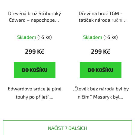
Dřevěná brož Střihoruký
Dřevěná brož TGM -
Edward – nepochopený
tatíček národa
ruční
umělec
ruční výroba |
výroba | originální dárek
originální dárek pro
pro milovníky české
Skladem
(>5 ks)
Skladem
(>5 ks)
romantické duše
historie
299 Kč
299 Kč
DO KOŠÍKU
DO KOŠÍKU
Edwardovo srdce je plné
„Člověk bez národa byl by
touhy po přijetí,...
ničím.“ Masaryk byl...
NAČÍST 7 DALŠÍCH