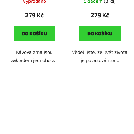
Vyprodáno
Skladem
(3 ks)
milovnice kávy
duchovně založené
ženy
279 Kč
279 Kč
DO KOŠÍKU
DO KOŠÍKU
Kávová zrna jsou
Věděli jste, že Květ života
základem jednoho z...
je považován za...