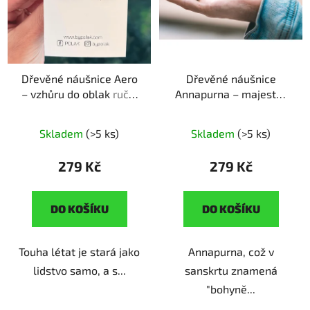
p
k
r
t
o
ů
d
Dřevěné náušnice Aero
Dřevěné náušnice
u
– vzhůru do oblak
ruční
Annapurna – majestát
k
výroba | originální dárek
velehor
ruční výroba |
t
pro milovnice květin
originální dárek pro
ů
Skladem
(>5 ks)
Skladem
(>5 ks)
milovnice hor
279 Kč
279 Kč
DO KOŠÍKU
DO KOŠÍKU
Touha létat je stará jako
Annapurna, což v
lidstvo samo, a s...
sanskrtu znamená
"bohyně...