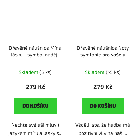
Dřevěné náušnice Mír a
Dřevěné náušnice Noty
lásku - symbol naděje
– symfonie pro vaše uši
ruční výroba | originální
ruční výroba | originální
dárek pro idealistky
dárek pro milovnice
Skladem
(5 ks)
Skladem
(>5 ks)
hudby
279 Kč
279 Kč
DO KOŠÍKU
DO KOŠÍKU
Nechte své uši mluvit
Věděli jste, že hudba má
jazykem míru a lásky s...
pozitivní vliv na naši...