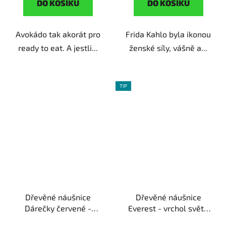
DO KOŠÍKU
DO KOŠÍKU
Avokádo tak akorát pro
Frida Kahlo byla ikonou
ready to eat. A jestli...
ženské síly, vášně a...
TIP
Dřevěné náušnice
Dřevěné náušnice
Dárečky červené -
Everest - vrchol světa
srdcem darované
ruční
ruční výroba | originální