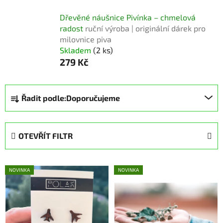
Dřevěné náušnice Pivínka – chmelová
radost
ruční výroba | originální dárek pro
milovnice piva
Skladem
(2 ks)
279 Kč
Ř
Řadit podle:
Doporučujeme
a
z
e
OTEVŘÍT FILTR
n
í
V
p
NOVINKA
NOVINKA
ý
r
p
o
i
d
s
u