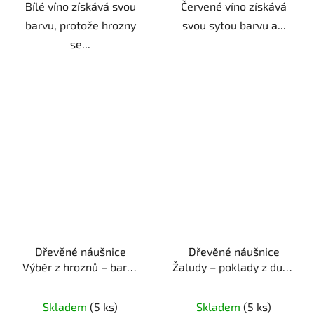
Bílé víno získává svou
Červené víno získává
barvu, protože hrozny
svou sytou barvu a...
se...
Dřevěné náušnice
Dřevěné náušnice
Výběr z hroznů – barvy
Žaludy – poklady z dubu
vinice
ruční výroba |
ruční výroba | originální
originální dárek pro
dárek pro milovnice
Skladem
(5 ks)
Skladem
(5 ks)
milovnice vína
přírody