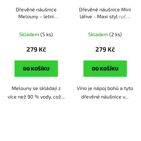
Dřevěné náušnice
Dřevěné náušnice Mini
Melouny – letní
láhve - Maxi styl
ruční
osvěžení
ruční výroba |
výroba | originální dárek
originální dárek pro
pro milovnice vína
Skladem
(5 ks)
Skladem
(2 ks)
milovnice léta
279 Kč
279 Kč
DO KOŠÍKU
DO KOŠÍKU
Melouny se skládají z
Víno je nápoj bohů a tyto
více než 90 % vody, což...
dřevěné náušnice v...