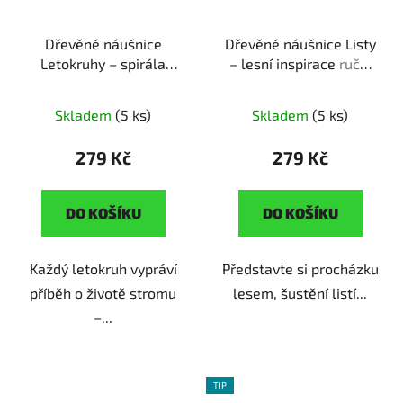
Dřevěné náušnice
Dřevěné náušnice Listy
Letokruhy – spirála
– lesní inspirace
ruční
života
ruční výroba |
výroba | originální dárek
originální dárek pro
pro milovnice přírody
Skladem
(5 ks)
Skladem
(5 ks)
milovnice přírody
279 Kč
279 Kč
DO KOŠÍKU
DO KOŠÍKU
Každý letokruh vypráví
Představte si procházku
příběh o životě stromu
lesem, šustění listí...
–...
TIP