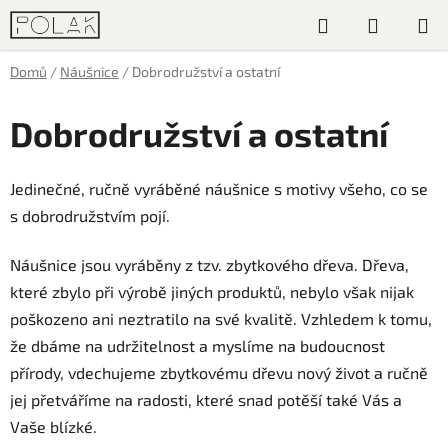
Přejít
Hledat
NÁKUP
na
obsah
KOŠÍK
Domů
/
Náušnice
/
Dobrodružství a ostatní
Dobrodružství a ostatní
Jedinečné, ručně vyráběné náušnice s motivy všeho, co se
s dobrodružstvím pojí.
Náušnice jsou vyráběny z tzv. zbytkového dřeva. Dřeva,
které zbylo při výrobě jiných produktů, nebylo však nijak
poškozeno ani neztratilo na své kvalitě. Vzhledem k tomu,
že dbáme na udržitelnost a myslíme na budoucnost
přírody, vdechujeme zbytkovému dřevu nový život a ručně
jej přetváříme na radosti, které snad potěší také Vás a
Vaše blízké.