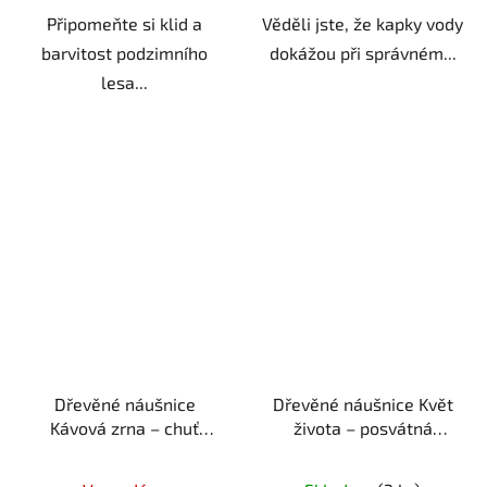
Připomeňte si klid a
Věděli jste, že kapky vody
barvitost podzimního
dokážou při správném...
lesa...
Dřevěné náušnice
Dřevěné náušnice Květ
Kávová zrna – chuť
života – posvátná
života
ruční výroba |
geometrie
ruční výroba
originální dárek pro
| originální dárek pro