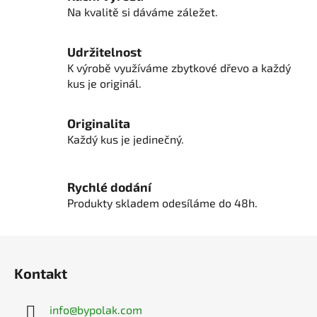
p
Na kvalitě si dáváme záležet.
r
v
Udržitelnost
k
K výrobě využíváme zbytkové dřevo a každý
y
kus je originál.
v
ý
p
Originalita
i
Každý kus je jedinečný.
s
u
Rychlé dodání
Produkty skladem odesíláme do 48h.
Z
á
Kontakt
p
a
info
@
bypolak.com