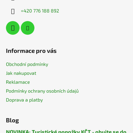
t
í
+420 776 188 892
Informace pro vás
Obchodní podmínky
Jak nakupovat
Reklamace
Podmínky ochrany osobních údajů
Doprava a platby
Blog
NOVINKA: Turistické ponožky KČT - obujte se do