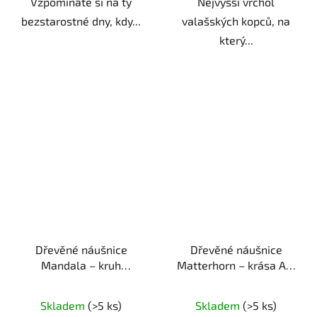
Vzpomínáte si na ty
Nejvyšší vrchol
bezstarostné dny, kdy...
valašských kopců, na
který...
Dřevěné náušnice
Dřevěné náušnice
Mandala – kruh
Matterhorn – krása Alp
harmonie
ruční výroba |
ruční výroba | originální
originální dárek pro
dárek pro milovnice hor
Skladem
(>5 ks)
Skladem
(>5 ks)
duchovně založené