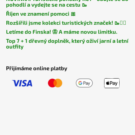
pohodlí a vydejte se na cestu 🥾
Říjen ve znamení pomoci 🎀
Rozšířili jsme kolekci turistických značek! 🥾🧎‍♂️
Letíme do Finska! 🦋 A máme novou limitku.
Top 7 + 1 dřevný doplněk, který oživí jarní a letní
outfity
Přijímáme online platby