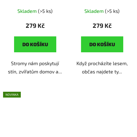
harmonie
ruční výroba |
výroba | originální dárek
originální dárek pro
pro milovnice přírody
Skladem
(>5 ks)
Skladem
(>5 ks)
milovnice přírody
279 Kč
279 Kč
DO KOŠÍKU
DO KOŠÍKU
Stromy nám poskytují
Když procházíte lesem,
stín, zvířatům domov a...
občas najdete ty...
NOVINKA