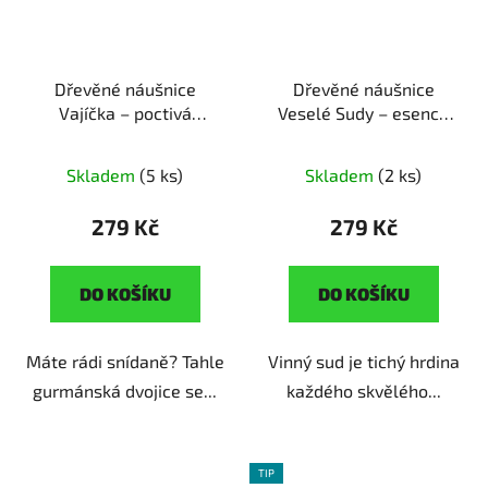
Dřevěné náušnice
Dřevěné náušnice
Vajíčka – poctivá
Veselé Sudy – esence
snídaně
ruční výroba |
vinného sklepa
ruční
originální dárek pro
výroba | originální dárek
Skladem
(5 ks)
Skladem
(2 ks)
milovnice vajíček
pro milovnice vína
279 Kč
279 Kč
DO KOŠÍKU
DO KOŠÍKU
Máte rádi snídaně? Tahle
Vinný sud je tichý hrdina
gurmánská dvojice se...
každého skvělého...
TIP