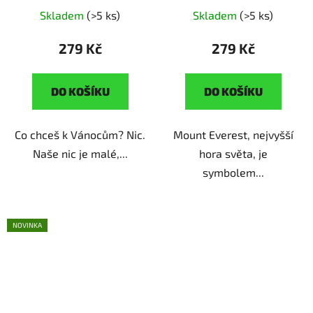
výroba | originální dárek
dárek pro milovnice
Skladem
(>5 ks)
Skladem
(>5 ks)
pro milovnice Vánoc
velehor
279 Kč
279 Kč
DO KOŠÍKU
DO KOŠÍKU
Co chceš k Vánocům? Nic.
Mount Everest, nejvyšší
Naše nic je malé,...
hora světa, je
symbolem...
NOVINKA