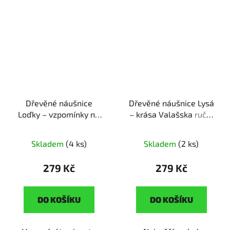
Dřevěné náušnice
Dřevěné náušnice Lysá
Loďky – vzpomínky na
– krása Valašska
ruční
dětství
ruční výroba |
výroba | originální dárek
skvělý dárek pro
pro milovnice hor
Skladem
(4 ks)
Skladem
(2 ks)
milovnice originálních
doplňků
279 Kč
279 Kč
DO KOŠÍKU
DO KOŠÍKU