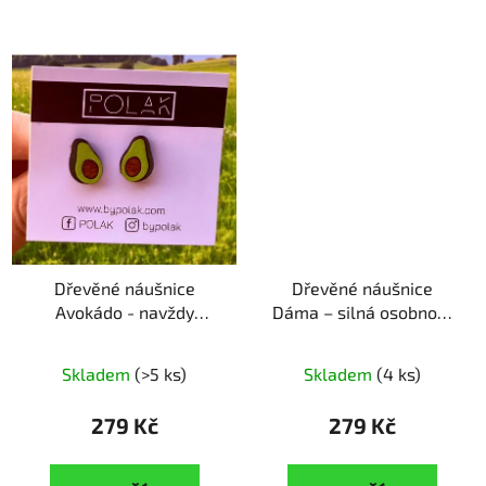
Dřevěné náušnice
Dřevěné náušnice
Avokádo - navždy
Dáma – silná osobnost
čerstvé
ruční výroba |
ruční výroba | originální
originální dárek pro
dárek pro silné
Skladem
(>5 ks)
Skladem
(4 ks)
milovnice jídla
osobnosti
279 Kč
279 Kč