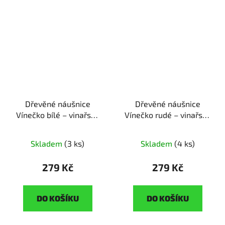
Dřevěné náušnice
Dřevěné náušnice
Vínečko bílé – vinařská
Vínečko rudé – vinařská
poezie pro vaše uši
poezie pro vaše uši
ruční výroba | originální
ruční výroba | originální
Skladem
(3 ks)
Skladem
(4 ks)
dárek pro milovnice
dárek pro milovnice
vína
vína
279 Kč
279 Kč
DO KOŠÍKU
DO KOŠÍKU