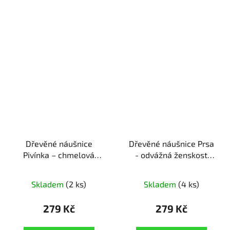
Dřevěné náušnice
Dřevěné náušnice Prsa
Pivínka – chmelová
- odvážná ženskost
radost
ruční výroba |
ruční výroba | originální
originální dárek pro
dárek pro odvážné ženy
Skladem
(2 ks)
Skladem
(4 ks)
milovnice piva
279 Kč
279 Kč