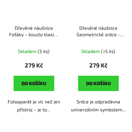
Dřevěné náušnice
Dřevěné náušnice
Foťáky – kouzlo klasiky
Geometrické srdce -
ruční výroba | originální
láska v úhlech
ruční
dárek pro milovnice
výroba | originální dárek
Skladem
(5 ks)
Skladem
(>5 ks)
fotografování
pro milovnice
moderního umění
279 Kč
279 Kč
DO KOŠÍKU
DO KOŠÍKU
Fotoaparát je víc než jen
Srdce je odpradávna
přístroj – je to...
univerzálním symbolem...