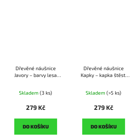
Dřevěné náušnice
Dřevěné náušnice
Javory – barvy lesa
Kapky – kapka štěstí
ruční výroba | originální
ruční výroba | originální
dárek pro milovnice
dárek
Skladem
(3 ks)
Skladem
(>5 ks)
přírody
279 Kč
279 Kč
DO KOŠÍKU
DO KOŠÍKU