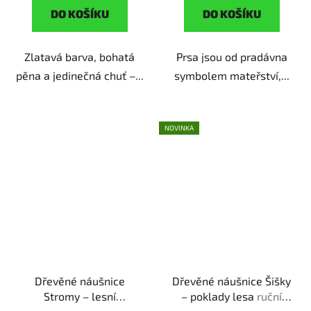
DO KOŠÍKU
DO KOŠÍKU
Zlatavá barva, bohatá
Prsa jsou od pradávna
pěna a jedinečná chuť –...
symbolem mateřství,...
NOVINKA
Dřevěné náušnice
Dřevěné náušnice Šišky
Stromy – lesní
– poklady lesa
ruční