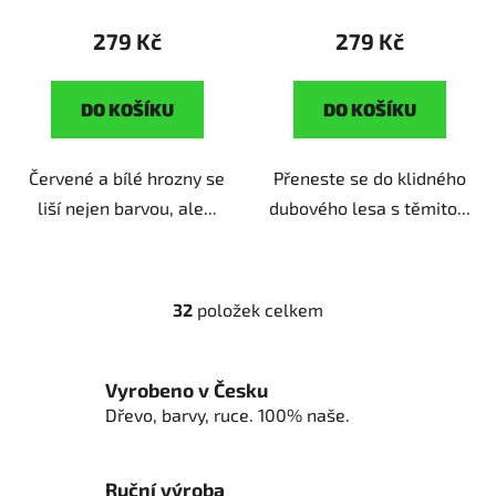
279 Kč
279 Kč
DO KOŠÍKU
DO KOŠÍKU
Červené a bílé hrozny se
Přeneste se do klidného
liší nejen barvou, ale...
dubového lesa s těmito...
32
položek celkem
O
v
l
Vyrobeno v Česku
á
d
Dřevo, barvy, ruce. 100% naše.
a
c
í
Ruční výroba