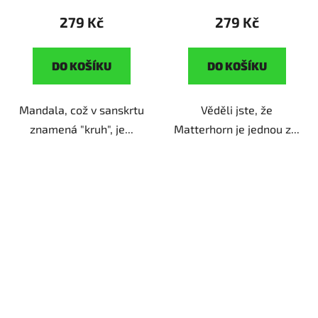
ženy
279 Kč
279 Kč
DO KOŠÍKU
DO KOŠÍKU
Mandala, což v sanskrtu
Věděli jste, že
znamená "kruh", je...
Matterhorn je jednou z...