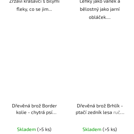
Zrzaví krasavci s bílými
Lehký jako vánek a
fleky, co se jim...
bělostný jako jarní
obláček....
Dřevěná brož Border
Dřevěná brož Brhlík -
kolie - chytrá psí
ptačí zedník lesa
ruční
hlavička
ruční výroba |
výroba | dárek pro
originální dárek pro
milovníky přírody
Skladem
(>5 ks)
Skladem
(>5 ks)
pejskaře