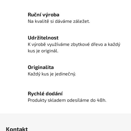
r
v
Ruční výroba
k
Na kvalitě si dáváme záležet.
y
v
ý
Udržitelnost
p
K výrobě využíváme zbytkové dřevo a každý
i
kus je originál.
s
u
Originalita
Každý kus je jedinečný.
Rychlé dodání
Produkty skladem odesíláme do 48h.
Z
á
Kontakt