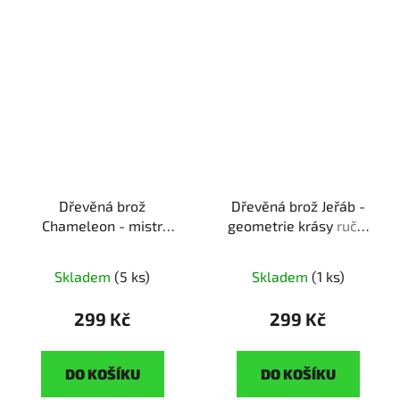
Dřevěná brož
Dřevěná brož Jeřáb -
Chameleon - mistr
geometrie krásy
ruční
proměn
ruční výroba |
výroba | originální dárek
originální dárek pro
pro milovníky origami
Skladem
(5 ks)
Skladem
(1 ks)
milovníky zvířat
299 Kč
299 Kč
DO KOŠÍKU
DO KOŠÍKU