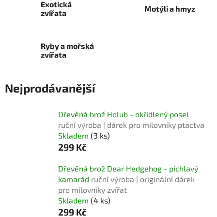
Exotická
Motýli a hmyz
zvířata
Ryby a mořská
zvířata
Nejprodávanější
Dřevěná brož Holub - okřídlený posel
ruční výroba | dárek pro milovníky ptactva
Skladem
(3 ks)
299 Kč
Dřevěná brož Dear Hedgehog - pichlavý
kamarád
ruční výroba | originální dárek
pro milovníky zvířat
Skladem
(4 ks)
299 Kč