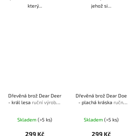
který...
jehož si...
Dřevěná brož Dear Deer
Dřevěná brož Dear Doe
- král lesa
ruční výroba |
- plachá kráska
ruční
originální dárek pro
výroba | originální dárek
milovníky přírody
pro milovníky přírody
Skladem
(>5 ks)
Skladem
(>5 ks)
299 Kč
299 Kč