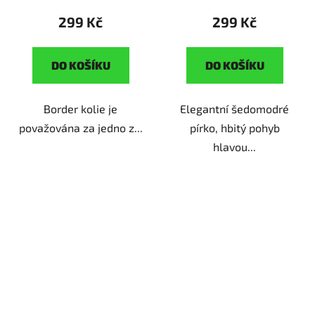
299 Kč
299 Kč
DO KOŠÍKU
DO KOŠÍKU
Border kolie je
Elegantní šedomodré
považována za jedno z...
pírko, hbitý pohyb
hlavou...