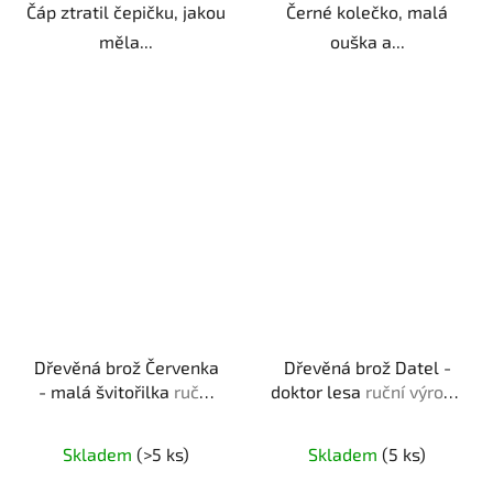
Čáp ztratil čepičku, jakou
Černé kolečko, malá
měla...
ouška a...
Dřevěná brož Červenka
Dřevěná brož Datel -
- malá švitořilka
ruční
doktor lesa
ruční výroba
výroba | originální dárek
| originální dárek pro
pro milovníky přírody
milovníky přírody
Skladem
(>5 ks)
Skladem
(5 ks)