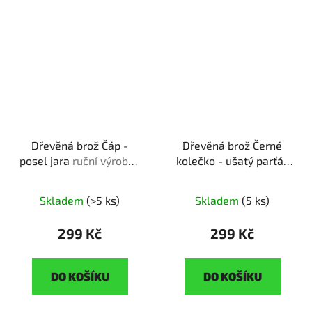
Dřevěná brož Čáp -
Dřevěná brož Černé
posel jara
ruční výroba |
kolečko - ušatý parťák
originální dárek pro
ruční výroba | originální
milovníky přírody
dárek pro pejskaře
Skladem
(>5 ks)
Skladem
(5 ks)
299 Kč
299 Kč
DO KOŠÍKU
DO KOŠÍKU