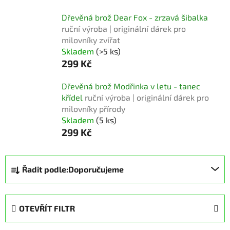
Dřevěná brož Dear Fox - zrzavá šibalka
ruční výroba | originální dárek pro
milovníky zvířat
Skladem
(>5 ks)
299 Kč
Dřevěná brož Modřinka v letu - tanec
křídel
ruční výroba | originální dárek pro
milovníky přírody
Skladem
(5 ks)
299 Kč
Ř
Řadit podle:
Doporučujeme
a
z
e
OTEVŘÍT FILTR
n
í