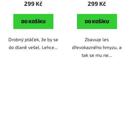
299 Kč
299 Kč
DO KOŠÍKU
DO KOŠÍKU
Drobný ptáček, že by se
Zbavuje les
do dlaně vešel. Lehce...
dřevokazného hmyzu, a
tak se mu ne...