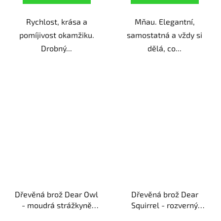
Rychlost, krása a
Mňau. Elegantní,
pomíjivost okamžiku.
samostatná a vždy si
Drobný...
dělá, co...
Dřevěná brož Dear Owl
Dřevěná brož Dear
- moudrá strážkyně
Squirrel - rozverný
noci
ruční výroba |
veverušák
ruční výroba |