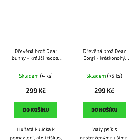
Dřevěná brož Dear
Dřevěná brož Dear
bunny - králičí radost
Corgi - krátkonohý
ruční výroba | originální
společník
ruční výroba |
dárek pro milovníky
originální dárek pro
Skladem
(4 ks)
Skladem
(>5 ks)
králíčků
pejskaře
299 Kč
299 Kč
DO KOŠÍKU
DO KOŠÍKU
Huňatá kulička k
Malý psík s
pomazlení, ale i fiškus,
nastraženýma ušima,