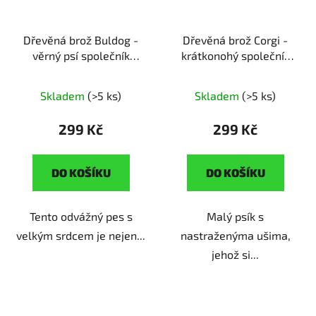
Dřevěná brož Buldog -
Dřevěná brož Corgi -
věrný psí společník
krátkonohý společník
ruční výroba | originální
ruční výroba | originální
dárek pro pejskaře
dárek pro pejskaře
Skladem
(>5 ks)
Skladem
(>5 ks)
299 Kč
299 Kč
DO KOŠÍKU
DO KOŠÍKU
Tento odvážný pes s
Malý psík s
velkým srdcem je nejen...
nastraženýma ušima,
jehož si...