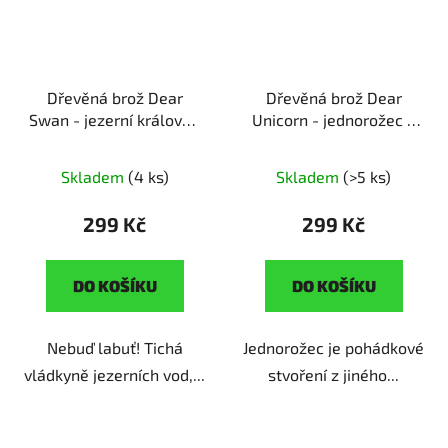
Dřevěná brož Dear
Dřevěná brož Dear
Swan - jezerní královna
Unicorn - jednorožec z
ruční výroba | originální
říše snů
ruční výroba |
dárek pro milovníky
originální dárek ze
Skladem
(4 ks)
Skladem
(>5 ks)
přírody
světa fantazie
299 Kč
299 Kč
DO KOŠÍKU
DO KOŠÍKU
Nebuď labuť! Tichá
Jednorožec je pohádkové
vládkyně jezerních vod,...
stvoření z jiného...