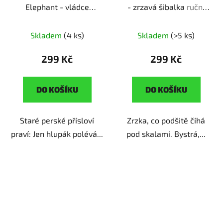
Elephant - vládce
- zrzavá šibalka
ruční
savany
ruční výroba |
výroba | originální dárek
originální dárek pro
pro milovníky zvířat
Skladem
(4 ks)
Skladem
(>5 ks)
milovníky zvířat
299 Kč
299 Kč
DO KOŠÍKU
DO KOŠÍKU
Staré perské přísloví
Zrzka, co podšitě číhá
praví: Jen hlupák polévá...
pod skalami. Bystrá,...