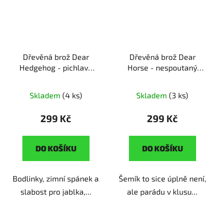
Dřevěná brož Dear
Dřevěná brož Dear
Hedgehog - pichlavý
Horse - nespoutaný
kamarád
ruční výroba |
hřebec
ruční výroba |
originální dárek pro
originální dárek pro
Skladem
(4 ks)
Skladem
(3 ks)
milovníky zvířat
milovníky koňů
299 Kč
299 Kč
DO KOŠÍKU
DO KOŠÍKU
Bodlinky, zimní spánek a
Šemík to sice úplně není,
slabost pro jablka,...
ale parádu v klusu...