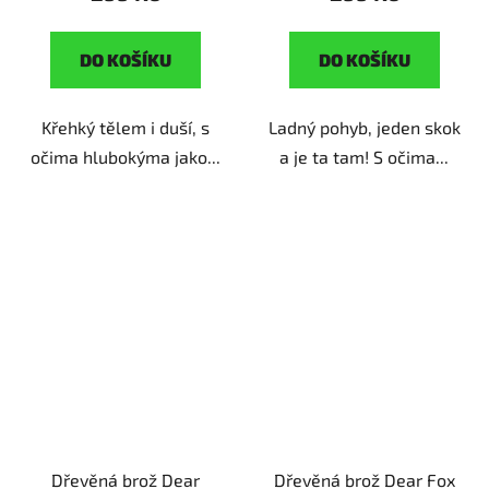
DO KOŠÍKU
DO KOŠÍKU
Křehký tělem i duší, s
Ladný pohyb, jeden skok
očima hlubokýma jako...
a je ta tam! S očima...
Dřevěná brož Dear
Dřevěná brož Dear Fox