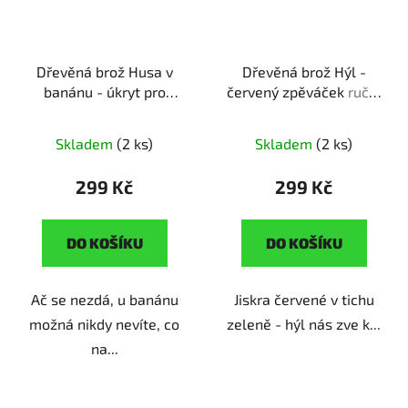
Dřevěná brož Husa v
Dřevěná brož Hýl -
banánu - úkryt pro
červený zpěváček
ruční
výjimečné
ruční výroba |
výroba | originální dárek
originální dárek pro
pro milovníky přírody
Skladem
(2 ks)
Skladem
(2 ks)
milovníky originality
299 Kč
299 Kč
DO KOŠÍKU
DO KOŠÍKU
Ač se nezdá, u banánu
Jiskra červené v tichu
možná nikdy nevíte, co
zeleně - hýl nás zve k...
na...