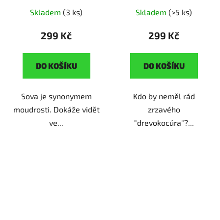
originální dárek pro
originální dárek pro
Skladem
(3 ks)
Skladem
(>5 ks)
milovníky přírody
milovníky zvířátek
299 Kč
299 Kč
DO KOŠÍKU
DO KOŠÍKU
Sova je synonymem
Kdo by neměl rád
moudrosti. Dokáže vidět
zrzavého
ve...
"drevokocúra"?...