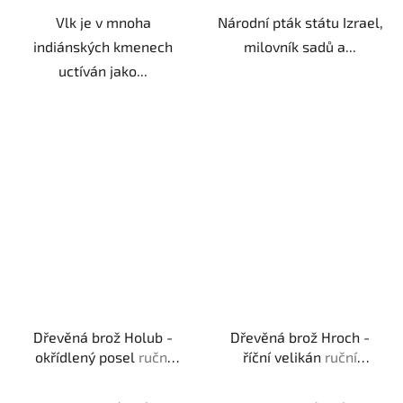
Vlk je v mnoha
Národní pták státu Izrael,
indiánských kmenech
milovník sadů a...
uctíván jako...
Dřevěná brož Holub -
Dřevěná brož Hroch -
okřídlený posel
ruční
říční velikán
ruční
výroba | dárek pro
výroba | originální dárek
milovníky ptactva
pro milovníky zvířat