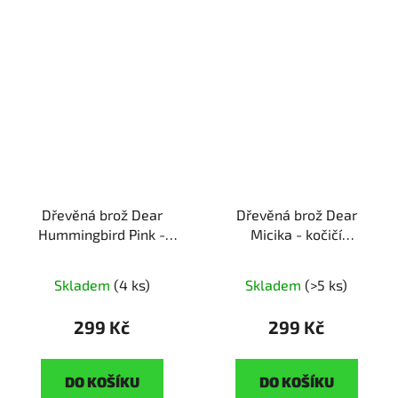
Dřevěná brož Dear
Dřevěná brož Dear
Hummingbird Pink -
Micika - kočičí
růžový kolibřík
ruční
společnice
ruční výroba
výroba | originální dárek
| originální dárek pro
Skladem
(4 ks)
Skladem
(>5 ks)
pro milovníky přírody
milovníky koček
299 Kč
299 Kč
DO KOŠÍKU
DO KOŠÍKU