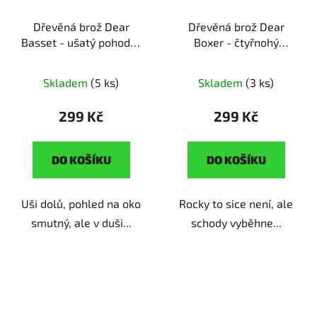
Dřevěná brož Dear
Dřevěná brož Dear
Basset - ušatý pohodář
Boxer - čtyřnohý
ruční výroba | originální
bodyguard
ruční výroba
dárek pro pejskaře
| originální dárek pro
Skladem
(5 ks)
Skladem
(3 ks)
pejskaře
299 Kč
299 Kč
DO KOŠÍKU
DO KOŠÍKU
Uši dolů, pohled na oko
Rocky to sice není, ale
smutný, ale v duši...
schody vyběhne...