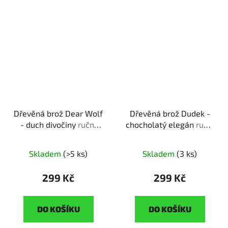
Dřevěná brož Dear Wolf
Dřevěná brož Dudek -
- duch divočiny
ruční
chocholatý elegán
ruční
výroba | originální dárek
výroba | originální dárek
pro milovníky zvířat
pro milovníky přírody
Skladem
(>5 ks)
Skladem
(3 ks)
299 Kč
299 Kč
DO KOŠÍKU
DO KOŠÍKU