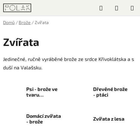
Přejít
Hledat
NÁKUP
na
obsah
KOŠÍK
Domů
/
Brože
/
Zvířata
Zvířata
Jedinečné, ručně vyráběné brože ze srdce Křivoklátska a s
duší na Valašsku.
Psi - brože ve
Dřevěné brože
tvaru
- ptáci
čtyřnohých
mazlíčků
Domácí zvířata
Zvířata z lesa
- brože