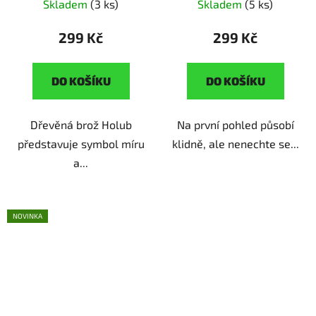
Skladem
(3 ks)
Skladem
(5 ks)
299 Kč
299 Kč
DO KOŠÍKU
DO KOŠÍKU
Dřevěná brož Holub
Na první pohled působí
představuje symbol míru
klidně, ale nenechte se...
a...
NOVINKA