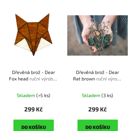
V
p
ý
r
p
o
i
d
s
u
p
k
r
t
o
ů
d
Dřevěná brož - Dear
Dřevěná brož - Dear
u
Fox head
ruční výroba |
Rat brown
ruční výroba
k
originální dárek pro
| originální dárek pro
t
milovníky zvířat
milovníky zvířat
ů
Skladem
(>5 ks)
Skladem
(3 ks)
299 Kč
299 Kč
DO KOŠÍKU
DO KOŠÍKU