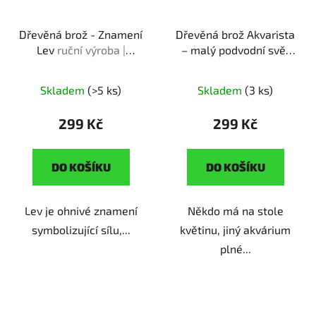
Dřevěná brož - Znamení
Dřevěná brož Akvarista
Lev
ruční výroba |
– malý podvodní svět
originální dárek pro
ruční výroba | dárek pro
milovníky astrologie a
milovníky akvaristiky
Skladem
(>5 ks)
Skladem
(3 ks)
horoskopu
299 Kč
299 Kč
DO KOŠÍKU
DO KOŠÍKU
Lev je ohnivé znamení
Někdo má na stole
symbolizující sílu,...
květinu, jiný akvárium
plné...