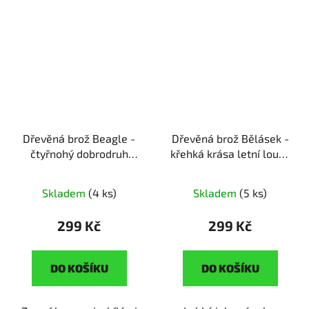
Dřevěná brož Beagle -
Dřevěná brož Bělásek -
čtyřnohý dobrodruh
křehká krása letní louky
ruční výroba | originální
ruční výroba | dárek pro
dárek pro pejskaře
milovníky letní
Skladem
(4 ks)
Skladem
(5 ks)
romantiky
299 Kč
299 Kč
DO KOŠÍKU
DO KOŠÍKU