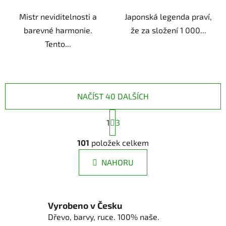
Mistr neviditelnosti a
Japonská legenda praví,
barevné harmonie.
že za složení 1 000...
Tento...
NAČÍST 40 DALŠÍCH
S
1
t
3
r
O
á
101
položek celkem
v
n
l
k
NAHORU
á
o
d
v
a
á
n
c
Vyrobeno v Česku
í
í
Dřevo, barvy, ruce. 100% naše.
p