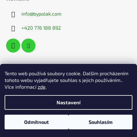
p
a
info
@
bypolak.com
t
í
+420 776 188 892
Informace pro vás
Tento web používá soubory cookie. Dalším procházením
tohoto webu vyjadřujete souhlas s jejich používáním..
Obchodní podmínky
Více informací
zde
.
Jak nakupovat
Reklamace
Nastavení
Podmínky ochrany osobních údajů
Doprava a platby
Odmítnout
Souhlasím