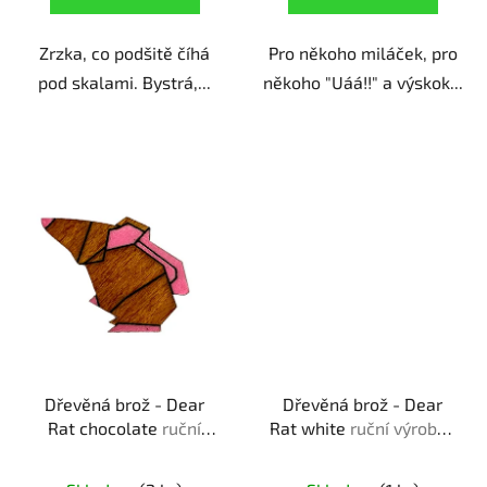
Zrzka, co podšitě číhá
Pro někoho miláček, pro
pod skalami. Bystrá,...
někoho "Uáá!!" a výskok...
Dřevěná brož - Dear
Dřevěná brož - Dear
Rat chocolate
ruční
Rat white
ruční výroba |
výroba | originální dárek
originální dárek pro
pro milovníky zvířat
milovníky zvířat