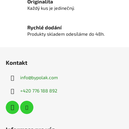
p
Originalita
i
Každý kus je jedinečný.
s
u
Rychlé dodání
Produkty skladem odesíláme do 48h.
Z
á
Kontakt
p
a
info
@
bypolak.com
t
í
+420 776 188 892