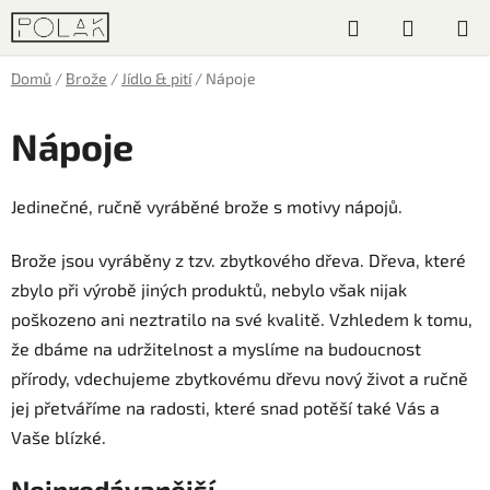
Přejít
Hledat
NÁKUP
na
obsah
KOŠÍK
Domů
/
Brože
/
Jídlo & pití
/
Nápoje
Nápoje
Jedinečné, ručně vyráběné brože s motivy nápojů.
Brože jsou vyráběny z tzv. zbytkového dřeva. Dřeva, které
zbylo při výrobě jiných produktů, nebylo však nijak
poškozeno ani neztratilo na své kvalitě. Vzhledem k tomu,
že dbáme na udržitelnost a myslíme na budoucnost
přírody, vdechujeme zbytkovému dřevu nový život a ručně
jej přetváříme na radosti, které snad potěší také Vás a
Vaše blízké.
Nejprodávanější