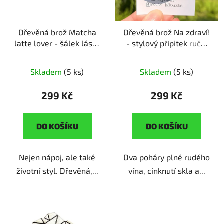
o
ů
d
Dřevěná brož Matcha
Dřevěná brož Na zdraví!
u
latte lover - šálek lásky
- stylový přípitek
ruční
k
ruční výroba | originální
výroba | originální dárek
t
dárek pro milovníky
pro milovníky vína
ů
Skladem
(5 ks)
Skladem
(5 ks)
macha
299 Kč
299 Kč
DO KOŠÍKU
DO KOŠÍKU
Nejen nápoj, ale také
Dva poháry plné rudého
životní styl. Dřevěná,...
vína, cinknutí skla a...