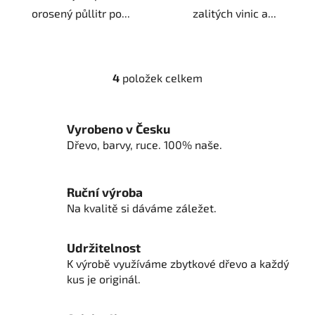
orosený půllitr po...
zalitých vinic a...
4
položek celkem
O
v
l
Vyrobeno v Česku
á
d
Dřevo, barvy, ruce. 100% naše.
a
c
í
Ruční výroba
p
Na kvalitě si dáváme záležet.
r
v
Udržitelnost
k
K výrobě využíváme zbytkové dřevo a každý
y
kus je originál.
v
ý