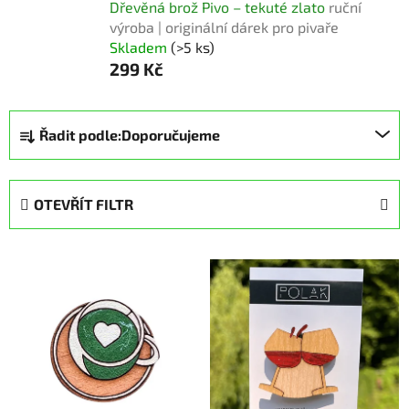
Dřevěná brož Pivo – tekuté zlato
ruční
výroba | originální dárek pro pivaře
Skladem
(>5 ks)
299 Kč
Ř
Řadit podle:
Doporučujeme
a
z
e
OTEVŘÍT FILTR
n
í
V
p
ý
r
p
o
i
d
s
u
p
k
r
t