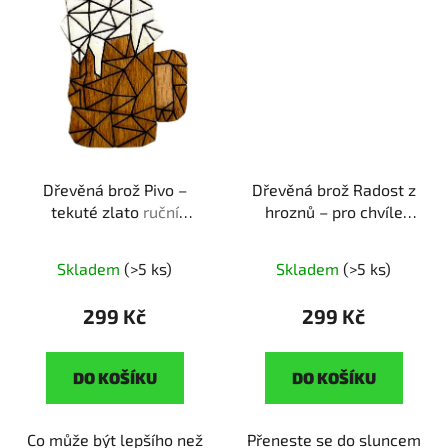
Dřevěná brož Pivo –
Dřevěná brož Radost z
tekuté zlato
ruční
hroznů – pro chvíle
výroba | originální dárek
pohody
ruční výroba |
pro pivaře
originální dárek pro
Skladem
(>5 ks)
Skladem
(>5 ks)
milovníky vína
299 Kč
299 Kč
DO KOŠÍKU
DO KOŠÍKU
Co může být lepšího než
Přeneste se do sluncem