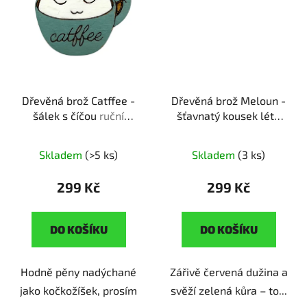
Dřevěná brož Catffee -
Dřevěná brož Meloun -
šálek s číčou
ruční
šťavnatý kousek léta
výroba | dárek pro
ruční výroba | originální
milovníky koček a kafe
dárek pro milovníky
Skladem
(>5 ks)
Skladem
(3 ks)
letní pohody
299 Kč
299 Kč
DO KOŠÍKU
DO KOŠÍKU
Hodně pěny nadýchané
Zářivě červená dužina a
jako kočkožíšek, prosím
svěží zelená kůra – to...