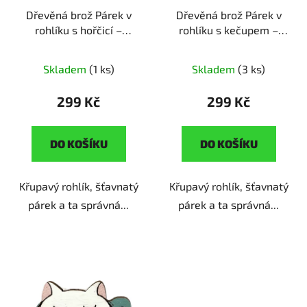
Dřevěná brož Párek v
Dřevěná brož Párek v
rohlíku s hořčicí –
rohlíku s kečupem –
rychlé potěšení
ruční
rychlé potěšení
ruční
výroba | originální dárek
výroba | originální dárek
Skladem
(1 ks)
Skladem
(3 ks)
pro milovníky fastfoodu
pro milovníky fastfoodu
299 Kč
299 Kč
DO KOŠÍKU
DO KOŠÍKU
Křupavý rohlík, šťavnatý
Křupavý rohlík, šťavnatý
párek a ta správná...
párek a ta správná...