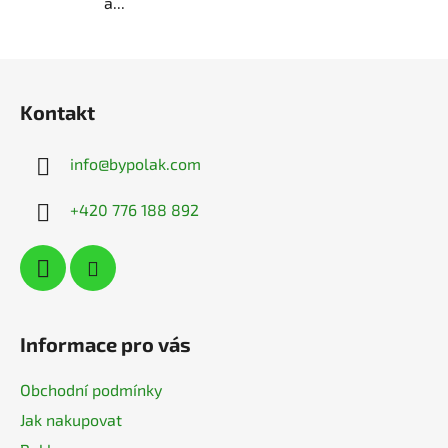
a...
Z
á
Kontakt
p
a
info
@
bypolak.com
t
í
+420 776 188 892
Informace pro vás
Obchodní podmínky
Jak nakupovat