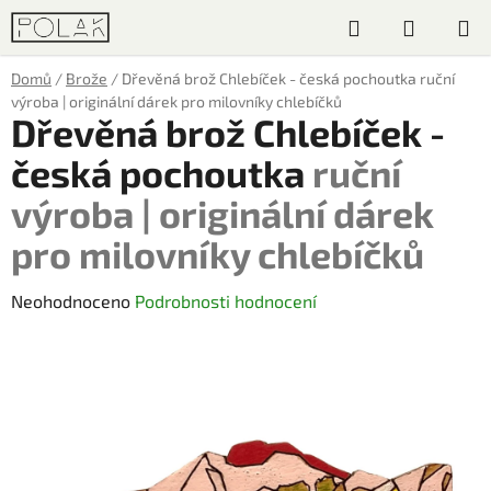
Přejít
Hledat
NÁKUP
na
obsah
KOŠÍK
Domů
/
Brože
/
Dřevěná brož Chlebíček - česká pochoutka
ruční
výroba | originální dárek pro milovníky chlebíčků
Dřevěná brož Chlebíček -
česká pochoutka
ruční
výroba | originální dárek
pro milovníky chlebíčků
Průměrné
Neohodnoceno
Podrobnosti hodnocení
hodnocení
produktu
je
0,0
z
5