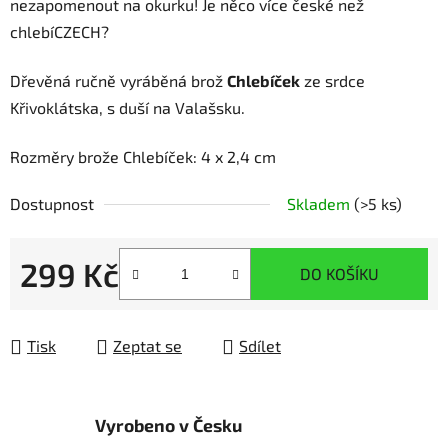
nezapomenout na okurku! Je něco více české než
chlebíCZECH?
Dřevěná ručně vyráběná brož
Chlebíček
ze srdce
Křivoklátska, s duší na Valašsku.
Rozměry brože Chlebíček: 4 x 2,4 cm
Dostupnost
Skladem
(>5 ks)
299 Kč
DO KOŠÍKU
Měrná cena:
Tisk
Zeptat se
Sdílet
Vyrobeno v Česku