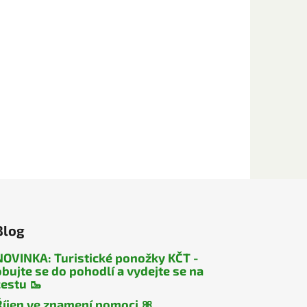
Blog
NOVINKA: Turistické ponožky KČT -
obujte se do pohodlí a vydejte se na
cestu 🥾
Říjen ve znamení pomoci 🎀