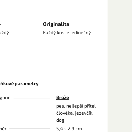
Originalita
e
aždý
Každý kus je jedinečný.
lňkové parametry
gorie
Brože
pes, nejlepší přítel
člověka, jezevčík,
dog
měr
5,4 x 2,9 cm