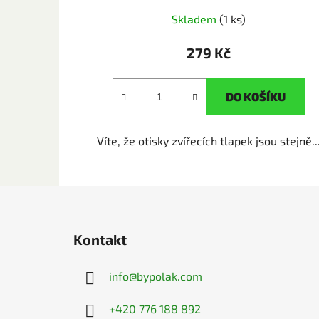
Skladem
(1 ks)
279 Kč
DO KOŠÍKU
Víte, že otisky zvířecích tlapek jsou stejně..
Z
á
Kontakt
p
a
info
@
bypolak.com
t
í
+420 776 188 892