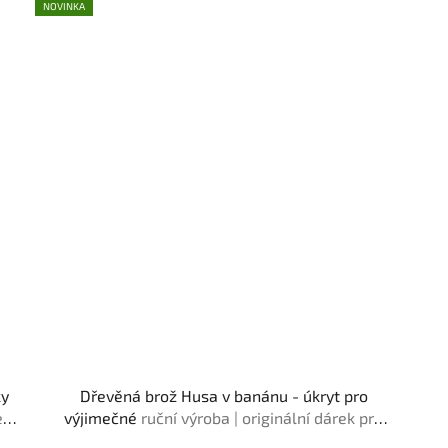
NOVINKA
ky
Dřevěná brož Husa v banánu - úkryt pro
e
výjimečné
ruční výroba | originální dárek pro
milovníky originality