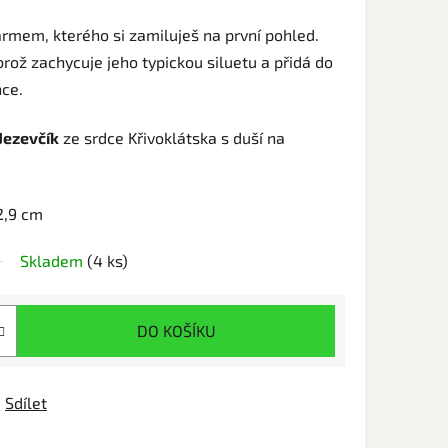
armem, kterého si zamiluješ na první pohled.
ož zachycuje jeho typickou siluetu a přidá do
nce.
Jezevčík
ze srdce Křivoklátska s duší na
2,9 cm
Skladem
(4 ks)
DO KOŠÍKU
Sdílet