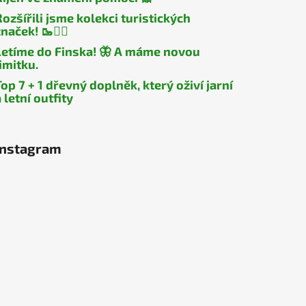
Rozšířili jsme kolekci turistických
naček! 🥾🧎‍♂️
Letíme do Finska! 🦋 A máme novou
limitku.
Top 7 + 1 dřevný doplněk, který oživí jarní
 letní outfity
Instagram