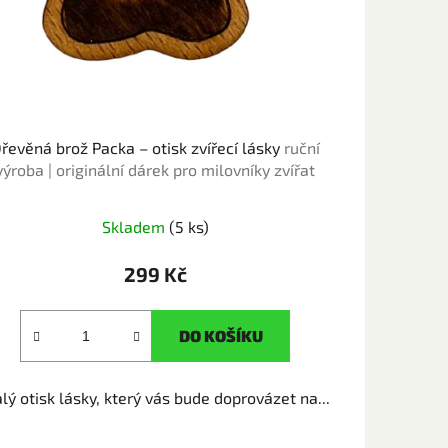
řevěná brož Packa – otisk zvířecí lásky
ruční
výroba | originální dárek pro milovníky zvířat
Skladem
(5 ks)
299 Kč
DO KOŠÍKU
lý otisk lásky, který vás bude doprovázet na...