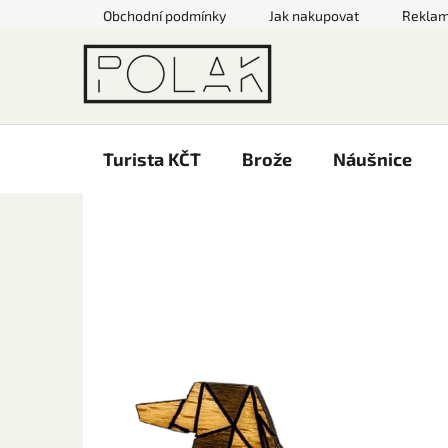
Přejít
Obchodní podmínky
Jak nakupovat
Rekla
na
obsah
Turista KČT
Brože
Náušnice