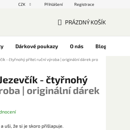
CZK
Přihlášení
Registrace
PRÁZDNÝ KOŠÍK
NÁKUPNÍ
KOŠÍK
ty
Dárkové poukazy
O nás
Blog
Kont
ík - čtyřnohý přítel
ruční výroba | originální dárek pro
Jezevčík - čtyřnohý
roba | originální dárek
dnocení
a uši, že si je skoro přišlapuje.