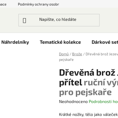
mace
Podmínky ochrany osobních údajů
Doprava a platby
Náhrdelníky
Tematické kolekce
Dárkové se
Domů
/
Brože
/
Dřevěná brož Jezevč
pejskaře
Dřevěná brož 
přítel
ruční vý
pro pejskaře
Průměrné
Neohodnoceno
Podrobnosti ho
hodnocení
Krátké nožky, tělo jako váleček 
produktu