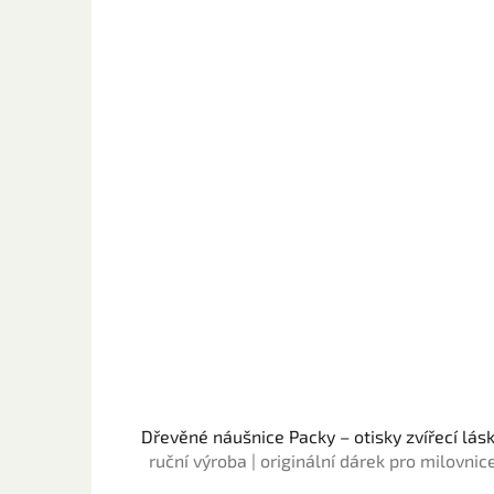
Dřevěné náušnice Packy – otisky zvířecí lás
ruční výroba | originální dárek pro milovnic
zvířat