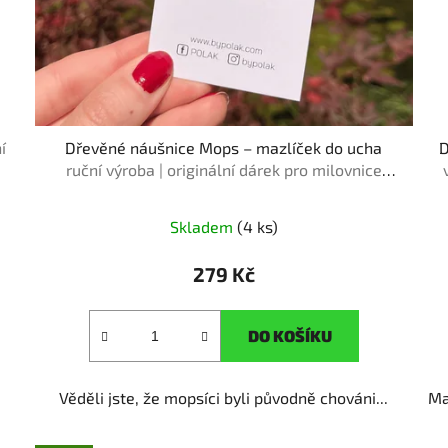
í
Dřevěné náušnice Mops – mazlíček do ucha
D
ruční výroba | originální dárek pro milovnice
pejsků
Skladem
(4 ks)
279 Kč
DO KOŠÍKU
Věděli jste, že mopsíci byli původně chováni...
Ma