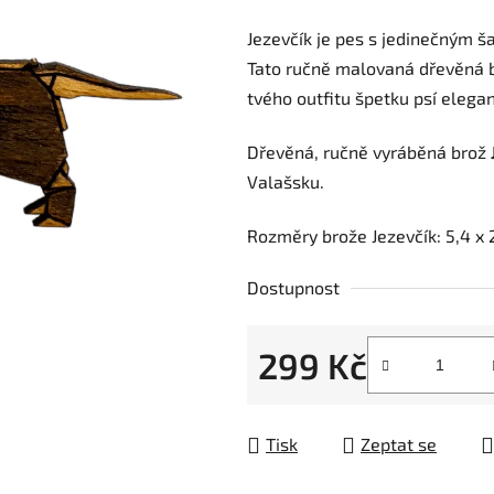
je
Jezevčík je pes s jedinečným š
0,0
Tato ručně malovaná dřevěná br
z
tvého outfitu špetku psí elega
5
hvězdiček.
Dřevěná, ručně vyráběná brož
Valašsku.
Rozměry brože Jezevčík: 5,4 x 
Dostupnost
299 Kč
Měrná cena:
Tisk
Zeptat se