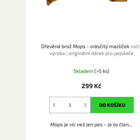
Dřevěná brož Mops - vrásčitý mazlíček
ručn
výroba | originální dárek pro pejskaře
Skladem
(>5 ks)
299 Kč
DO KOŠÍKU
Mops je víc než jen pes – je to člen...