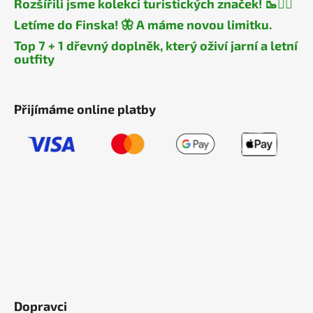
Rozšířili jsme kolekci turistických značek! 🥾🧎‍♂️
Letíme do Finska! 🦋 A máme novou limitku.
Top 7 + 1 dřevný doplněk, který oživí jarní a letní
outfity
Přijímáme online platby
Dopravci