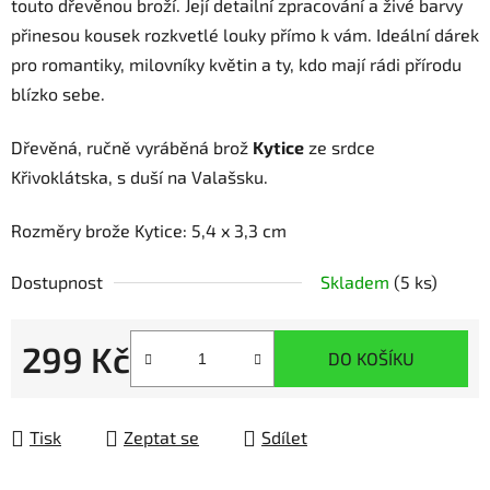
touto dřevěnou broží. Její detailní zpracování a živé barvy
přinesou kousek rozkvetlé louky přímo k vám. Ideální dárek
pro romantiky, milovníky květin a ty, kdo mají rádi přírodu
blízko sebe.
Dřevěná, ručně vyráběná brož
Kytice
ze srdce
Křivoklátska, s duší na Valašsku.
Rozměry brože Kytice: 5,4 x 3,3 cm
Dostupnost
Skladem
(5 ks)
299 Kč
DO KOŠÍKU
Měrná cena:
Tisk
Zeptat se
Sdílet