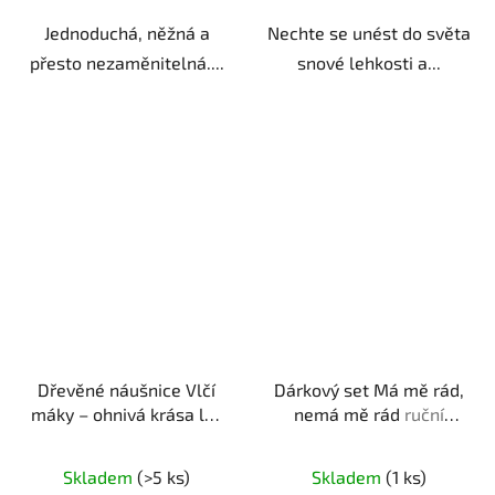
Jednoduchá, něžná a
Nechte se unést do světa
přesto nezaměnitelná....
snové lehkosti a...
Dřevěné náušnice Vlčí
Dárkový set Má mě rád,
máky – ohnivá krása luk
nemá mě rád
ruční
ruční výroba | originální
výroba | originální dárek
dárek pro milovnice
pro milovnice květin
Skladem
(>5 ks)
Skladem
(1 ks)
květin