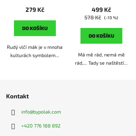
279 Kč
499 Kč
578 Kč
(–13 %)
DO KOŠÍKU
DO KOŠÍKU
Rudý vlčí mák je v mnoha
Má mě rád, nemá mě
kulturách symbolem...
rád,... Tady se naštěstí...
Z
á
Kontakt
p
a
info
@
bypolak.com
t
í
+420 776 188 892