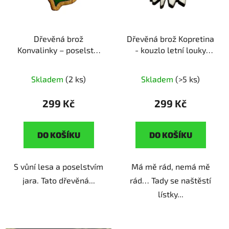
Dřevěná brož
Dřevěná brož Kopretina
Konvalinky – poselství
- kouzlo letní louky
jara
ruční výroba |
ruční výroba | originální
originální dárek pro
dárek pro milovníky
Skladem
(2 ks)
Skladem
(>5 ks)
milovníky přírody a
květin
květin
299 Kč
299 Kč
DO KOŠÍKU
DO KOŠÍKU
S vůní lesa a poselstvím
Má mě rád, nemá mě
jara. Tato dřevěná...
rád… Tady se naštěstí
lístky...