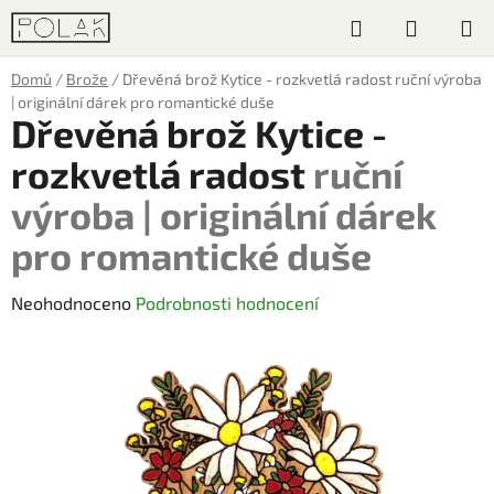
Přejít
Hledat
NÁKUP
na
obsah
KOŠÍK
Domů
/
Brože
/
Dřevěná brož Kytice - rozkvetlá radost
ruční výroba
| originální dárek pro romantické duše
Dřevěná brož Kytice -
rozkvetlá radost
ruční
výroba | originální dárek
pro romantické duše
Průměrné
Neohodnoceno
Podrobnosti hodnocení
hodnocení
produktu
je
0,0
z
5