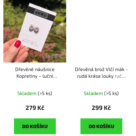
Dřevěné náušnice
Dřevěná brož Vlčí mák -
Kopretiny – luční
rudá krása louky
ruční
elegance
ruční výroba |
výroba | originální dárek
originální dárek pro
pro milovníky květin
Skladem
(>5 ks)
Skladem
(>5 ks)
milovnice květin
279 Kč
299 Kč
DO KOŠÍKU
DO KOŠÍKU