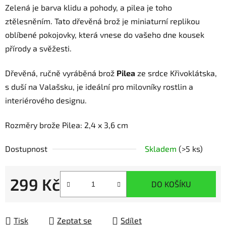
Zelená je barva klidu a pohody, a pilea je toho
ztělesněním. Tato dřevěná brož je miniaturní replikou
oblíbené pokojovky, která vnese do vašeho dne kousek
přírody a svěžesti.
Dřevěná, ručně vyráběná brož
Pilea
ze srdce Křivoklátska,
s duší na Valašsku, je ideální pro milovníky rostlin a
interiérového designu.
Rozměry brože Pilea: 2,4 x 3,6 cm
Dostupnost
Skladem
(>5 ks)
299 Kč
DO KOŠÍKU
Měrná cena:
Tisk
Zeptat se
Sdílet