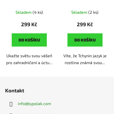
koloběh zahrádkáře
exotika
ruční výroba |
ruční výroba | originální
originální dárek pro
Skladem
(4 ks)
Skladem
(2 ks)
dárek pro zahrádkáře
milovníky pokojových
rostlin
299 Kč
299 Kč
DO KOŠÍKU
DO KOŠÍKU
Ukažte světu svou vášeň
Víte, že Tchynin jazyk je
pro zahradničení a úctu...
rostlina známá svou...
Z
á
Kontakt
p
a
info
@
bypolak.com
t
í