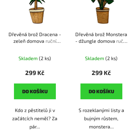
Dřevěná brož Dracena -
Dřevěná brož Monstera
zeleň domova
ruční
- džungle domova
ruční
výroba | originální dárek
výroba | originální dárek
pro domácí pěstitele
pro milovníky
Skladem
(2 ks)
Skladem
(2 ks)
pokojových rostlin
299 Kč
299 Kč
DO KOŠÍKU
DO KOŠÍKU
Kdo z pěstitelů ji v
S rozeklanými listy a
začátcích neměl? Za
bujným růstem,
pár...
monstera...