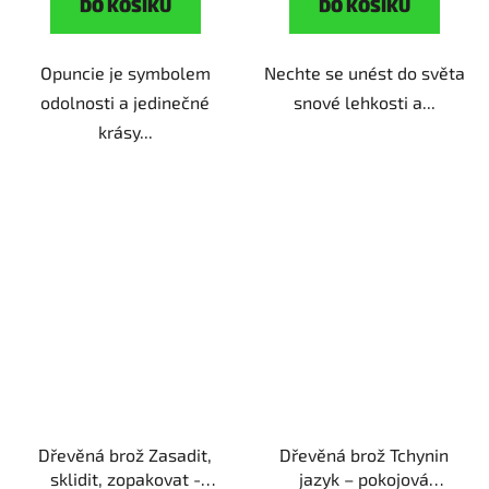
DO KOŠÍKU
DO KOŠÍKU
Opuncie je symbolem
Nechte se unést do světa
odolnosti a jedinečné
snové lehkosti a...
krásy...
Dřevěná brož Zasadit,
Dřevěná brož Tchynin
sklidit, zopakovat -
jazyk – pokojová