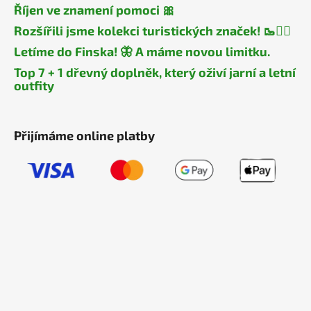
Říjen ve znamení pomoci 🎀
Rozšířili jsme kolekci turistických značek! 🥾🧎‍♂️
Letíme do Finska! 🦋 A máme novou limitku.
Top 7 + 1 dřevný doplněk, který oživí jarní a letní
outfity
Přijímáme online platby