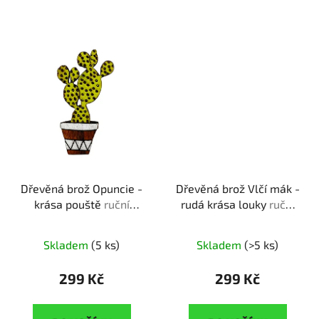
Dřevěná brož Opuncie -
Dřevěná brož Vlčí mák -
krása pouště
ruční
rudá krása louky
ruční
výroba | originální dárek
výroba | originální dárek
pro pěstitele kaktusů
pro milovníky květin
Skladem
(5 ks)
Skladem
(>5 ks)
299 Kč
299 Kč