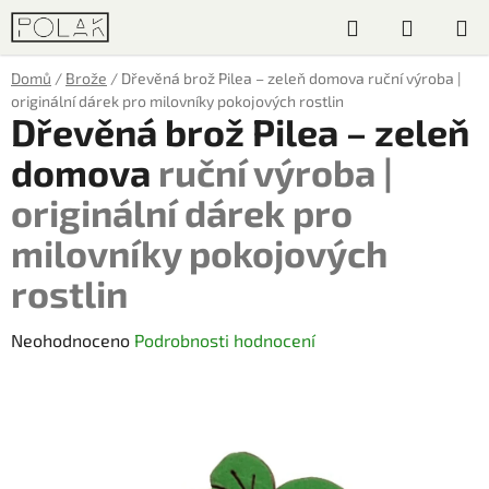
Přejít
Hledat
NÁKUP
na
obsah
KOŠÍK
Domů
/
Brože
/
Dřevěná brož Pilea – zeleň domova
ruční výroba |
originální dárek pro milovníky pokojových rostlin
Dřevěná brož Pilea – zeleň
domova
ruční výroba |
originální dárek pro
milovníky pokojových
rostlin
Průměrné
Neohodnoceno
Podrobnosti hodnocení
hodnocení
produktu
je
0,0
z