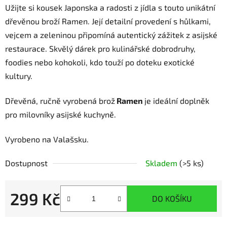
Užijte si kousek Japonska a radosti z jídla s touto unikátní
dřevěnou broží Ramen. Její detailní provedení s hůlkami,
vejcem a zeleninou připomíná autentický zážitek z asijské
restaurace. Skvělý dárek pro kulinářské dobrodruhy,
foodies nebo kohokoli, kdo touží po doteku exotické
kultury.
Dřevěná, ručně vyrobená brož
Ramen
je ideální doplněk
pro milovníky asijské kuchyně.
Vyrobeno na Valašsku.
Dostupnost
Skladem
(>5 ks)
299 Kč
DO KOŠÍKU
Měrná cena: