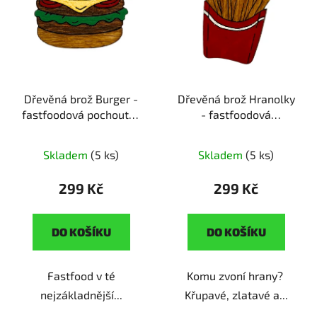
Dřevěná brož Burger -
Dřevěná brož Hranolky
fastfoodová pochoutka
- fastfoodová
ruční výroba | dárek pro
pochoutka
ruční výroba
milovníky fastfoodu
| originální dárek pro
Skladem
(5 ks)
Skladem
(5 ks)
milovníky fastfoodu
299 Kč
299 Kč
DO KOŠÍKU
DO KOŠÍKU
Fastfood v té
Komu zvoní hrany?
nejzákladnější...
Křupavé, zlatavé a...