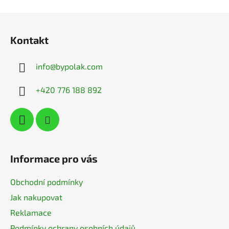
Z
á
Kontakt
p
a
info
@
bypolak.com
t
í
+420 776 188 892
Informace pro vás
Obchodní podmínky
Jak nakupovat
Reklamace
Podmínky ochrany osobních údajů