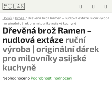
Přejít
Hledat
NÁKUP
na
obsah
KOŠÍK
Domů
/
Brože
/
Dřevěná brož Ramen – nudlová extáze
ruční výroba
| originální dárek pro milovníky asijské kuchyně
Dřevěná brož Ramen –
nudlová extáze
ruční
výroba | originální dárek
pro milovníky asijské
kuchyně
Průměrné
Neohodnoceno
Podrobnosti hodnocení
hodnocení
produktu
je
0,0
z