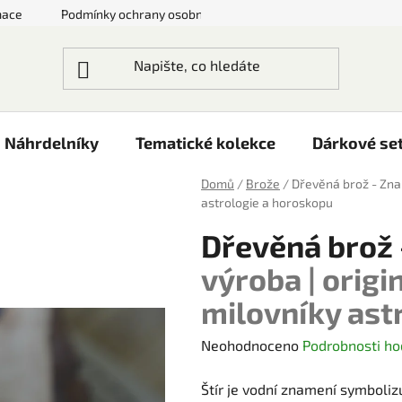
mace
Podmínky ochrany osobních údajů
Doprava a platby
Náhrdelníky
Tematické kolekce
Dárkové se
Domů
/
Brože
/
Dřevěná brož - Zna
astrologie a horoskopu
Dřevěná brož 
výroba | origi
milovníky ast
Průměrné
Neohodnoceno
Podrobnosti ho
hodnocení
Štír je vodní znamení symbolizu
produktu