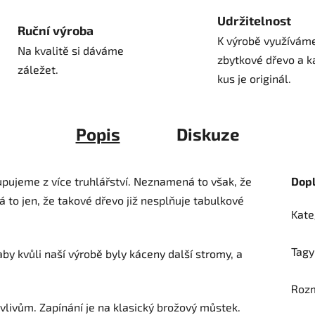
Udržitelnost
Ruční výroba
K výrobě využívám
Na kvalitě si dáváme
zbytkové dřevo a k
záležet.
kus je originál.
Popis
Diskuze
pujeme z více truhlářství. Neznamená to však, že
Dop
á to jen, že takové dřevo již nesplňuje tabulkové
Kate
Tagy
by kvůli naší výrobě byly káceny další stromy, a
Roz
vlivům. Zapínání je na klasický brožový můstek.