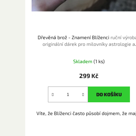
Dřevěná brož - Znamení Blíženci
ruční výroba
originální dárek pro milovníky astrologie a
horoskopu
Skladem
(1 ks)
299 Kč
DO KOŠÍKU
Víte, že Blíženci často působí dojmem, že mají