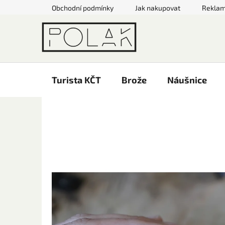
Přejít
Obchodní podmínky
Jak nakupovat
Rekla
na
obsah
Turista KČT
Brože
Náušnice