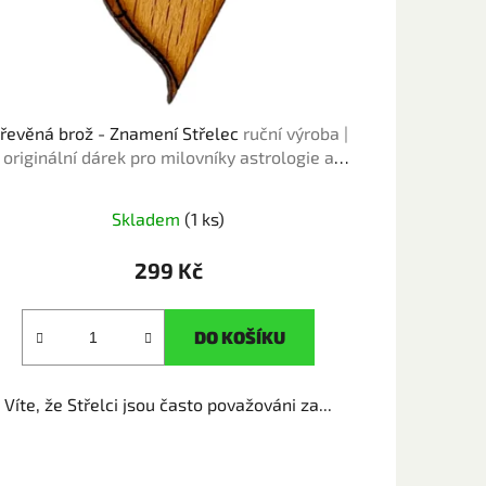
řevěná brož - Znamení Střelec
ruční výroba |
originální dárek pro milovníky astrologie a
horoskopu
Skladem
(1 ks)
299 Kč
DO KOŠÍKU
Víte, že Střelci jsou často považováni za...