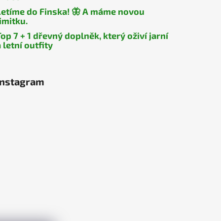
Letíme do Finska! 🦋 A máme novou
limitku.
Top 7 + 1 dřevný doplněk, který oživí jarní
 letní outfity
Instagram