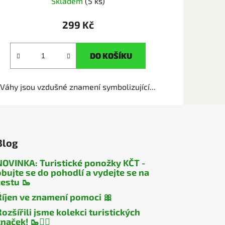
Skladem
(5 ks)
299 Kč
DO KOŠÍKU
Váhy jsou vzdušné znamení symbolizující...
Blog
NOVINKA: Turistické ponožky KČT -
obujte se do pohodlí a vydejte se na
cestu 🥾
Říjen ve znamení pomoci 🎀
Rozšířili jsme kolekci turistických
naček! 🥾🧎‍♂️