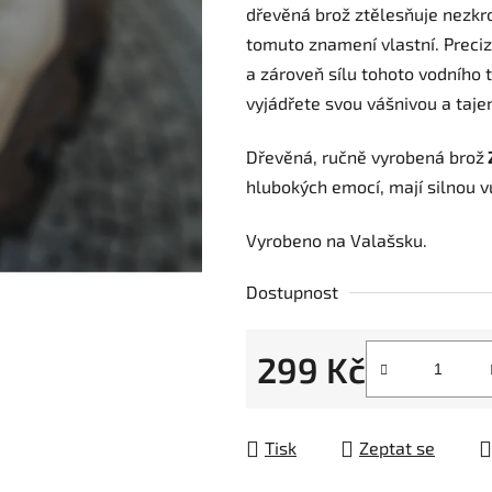
dřevěná brož ztělesňuje nezkro
je
tomuto znamení vlastní. Preciz
0,0
a zároveň sílu tohoto vodního 
z
vyjádřete svou vášnivou a taj
5
hvězdiček.
Dřevěná, ručně vyrobená brož
hlubokých emocí, mají silnou vů
Vyrobeno na Valašsku.
Dostupnost
299 Kč
Měrná cena:
Tisk
Zeptat se