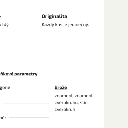
Originalita
e
aždý
Každý kus je jedinečný.
lňkové parametry
gorie
Brože
znamení, znamení
zvěrokruhu, štír,
zvěrokruh
měr