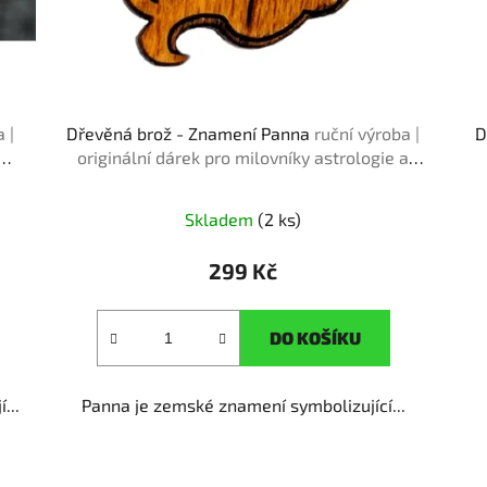
 |
Dřevěná brož - Znamení Panna
ruční výroba |
D
originální dárek pro milovníky astrologie a
horoskopu
Skladem
(2 ks)
299 Kč
DO KOŠÍKU
...
Panna je zemské znamení symbolizující...