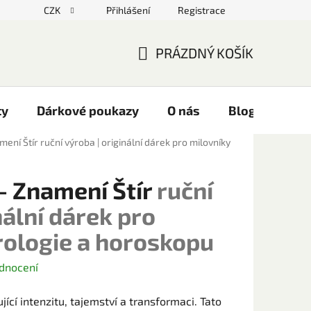
CZK
Přihlášení
Registrace
PRÁZDNÝ KOŠÍK
NÁKUPNÍ
KOŠÍK
ty
Dárkové poukazy
O nás
Blog
Kont
mení Štír
ruční výroba | originální dárek pro milovníky
- Znamení Štír
ruční
nální dárek pro
rologie a horoskopu
dnocení
jící intenzitu, tajemství a transformaci. Tato