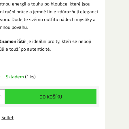
tnou energii a touhu po hloubce, které jsou
ní ruční práce a jemné linie zdůrazňují eleganci
tvora. Dodejte svému outfitu nádech mystiky a
emnou povahu.
Znamení Štír
je ideální pro ty, kteří se nebojí
li a touží po autenticitě.
Skladem
(1 ks)
DO KOŠÍKU
Sdílet