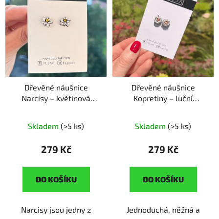
Dřevěné náušnice
Dřevěné náušnice
Narcisy – květinová
Kopretiny – luční
radost
ruční výroba |
elegance
ruční výroba |
originální dárek pro
originální dárek pro
Skladem
(>5 ks)
Skladem
(>5 ks)
milovnice květin
milovnice květin
279 Kč
279 Kč
DO KOŠÍKU
DO KOŠÍKU
Narcisy jsou jedny z
Jednoduchá, něžná a