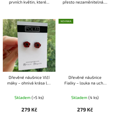
prvních květin, které...
přesto nezaměnitelná....
NOVINKA
Dřevěné náušnice Vlčí
Dřevěné náušnice
máky – ohnivá krása luk
Fialky – louka na uchu
ruční výroba | originální
ruční výroba | originální
dárek pro milovnice
dárek pro milovnice
Skladem
(>5 ks)
Skladem
(4 ks)
květin
květin
279 Kč
279 Kč