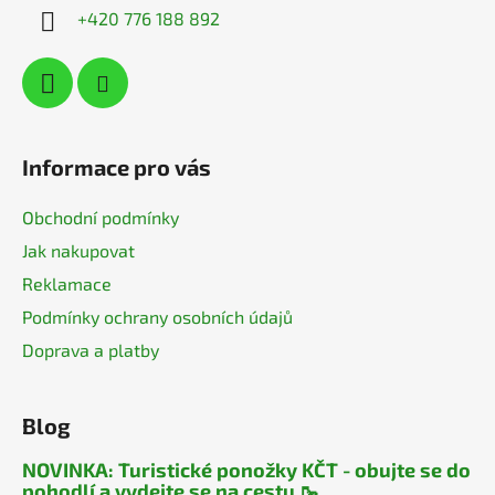
í
+420 776 188 892
Informace pro vás
Obchodní podmínky
Jak nakupovat
Reklamace
Podmínky ochrany osobních údajů
Doprava a platby
Blog
NOVINKA: Turistické ponožky KČT - obujte se do
pohodlí a vydejte se na cestu 🥾