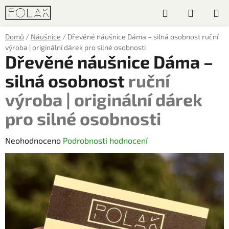
Přejít
Hledat
NÁKUP
na
obsah
KOŠÍK
Domů
/
Náušnice
/
Dřevěné náušnice Dáma – silná osobnost
ruční
výroba | originální dárek pro silné osobnosti
Dřevěné náušnice Dáma –
silná osobnost
ruční
výroba | originální dárek
pro silné osobnosti
Průměrné
Neohodnoceno
Podrobnosti hodnocení
hodnocení
produktu
je
0,0
z
5