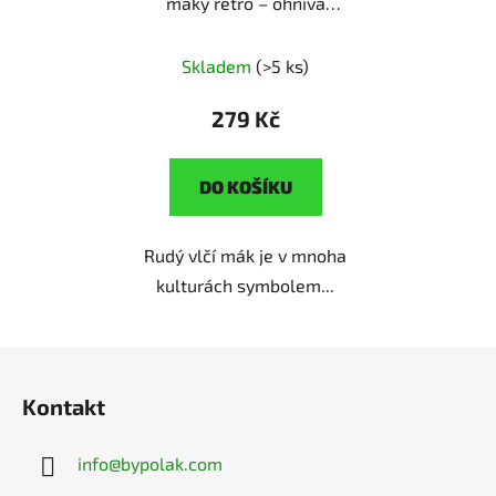
máky retro – ohnivá
krása luk
ruční výroba |
originální dárek pro
Skladem
(>5 ks)
milovnice květin
279 Kč
DO KOŠÍKU
Rudý vlčí mák je v mnoha
kulturách symbolem...
Z
á
Kontakt
p
a
info
@
bypolak.com
t