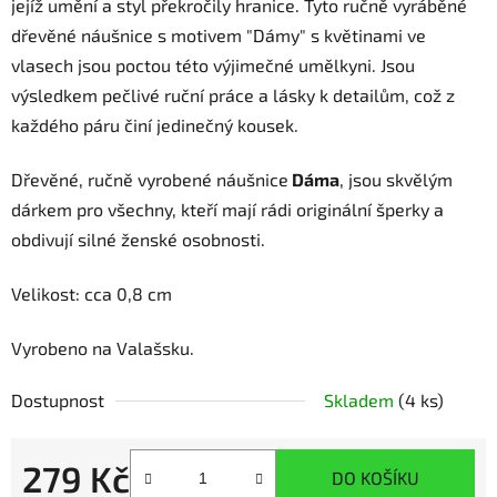
jejíž umění a styl překročily hranice. Tyto ručně vyráběné
dřevěné náušnice s motivem "Dámy" s květinami ve
vlasech jsou poctou této výjimečné umělkyni. Jsou
výsledkem pečlivé ruční práce a lásky k detailům, což z
každého páru činí jedinečný kousek.
Dřevěné, ručně vyrobené náušnice
Dáma
, jsou skvělým
dárkem pro všechny, kteří mají rádi originální šperky a
obdivují silné ženské osobnosti.
Velikost: cca 0,8 cm
Vyrobeno na Valašsku.
Dostupnost
Skladem
(4 ks)
279 Kč
DO KOŠÍKU