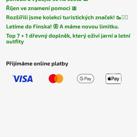
Říjen ve znamení pomoci 🎀
Rozšířili jsme kolekci turistických značek! 🥾🧎‍♂️
Letíme do Finska! 🦋 A máme novou limitku.
Top 7 + 1 dřevný doplněk, který oživí jarní a letní
outfity
Přijímáme online platby