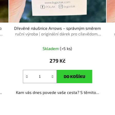
o
Dřevěné náušnice Arrows – správným směrem
ruční výroba | originální dárek pro cílevědomé
ženy
Skladem
(>5 ks)
279 Kč
DO KOŠÍKU
..
Kam vás dnes povede vaše cesta? S těmito...