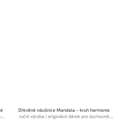
né
Dřevěné náušnice Mandala – kruh harmonie
e
ruční výroba | originální dárek pro duchovně
založené ženy