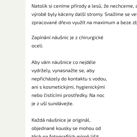
Natolik si ceníme přírody a lesů, že nechceme, a
výrobě byly káceny další stromy. Snažíme se veš
zpracované dřevo využít na maximum a beze zb
Zapínání náušnic je z chirurgické
oceli.
Aby vám náušnice co nejdéle
vydržely, vynasnažte se, aby
nepřicházely do kontaktu s vodou,
ani s kosmetickými, hygienickými
nebo čistícími prostředky. Na noc
je z uší sundávejte.
Každá náušnice je originál,
objednané kousky se mohou od
těch na fotografiích mírně lišit.