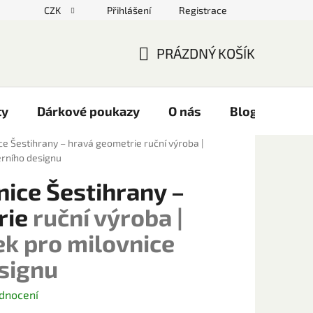
CZK
Přihlášení
Registrace
PRÁZDNÝ KOŠÍK
NÁKUPNÍ
KOŠÍK
ty
Dárkové poukazy
O nás
Blog
Kont
ce Šestihrany – hravá geometrie
ruční výroba |
erního designu
ice Šestihrany –
rie
ruční výroba |
ek pro milovnice
signu
dnocení