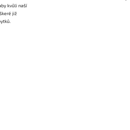
by kvůli naší
keré již
ytků.