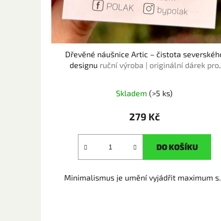
Dřevěné náušnice Artic – čistota severskéh
designu
ruční výroba | originální dárek pro
milovnice květin
Skladem
(>5 ks)
279 Kč
DO KOŠÍKU
Minimalismus je umění vyjádřit maximum s.