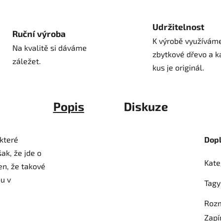
Udržitelnost
Ruční výroba
K výrobě využívám
Na kvalitě si dáváme
zbytkové dřevo a k
záležet.
kus je originál.
Popis
Diskuze
které
Dop
ak, že jde o
Kate
en, že takové
ou v
Tagy
Roz
Zapí