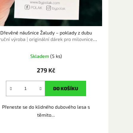
Dřevěné náušnice Žaludy – poklady z dubu
ruční výroba | originální dárek pro milovnice
přírody
Skladem
(5 ks)
279 Kč
DO KOŠÍKU
Přeneste se do klidného dubového lesa s
těmito...