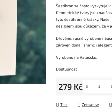
Šestihran se často vyskytuje v 
produktu
Geometrické tvary jsou nadčaso
je
tyto šestihranné krásky. Naše
0,0
designem jsou důkazem, že v j
z
5
Dřevěné, ručně vyrobené náuš
hvězdiček.
zároveň dodají šmrnc i elegan
Vyrobeno na Valašsku.
Dostupnost
279 Kč
Měrná cena:
Tisk
Zeptat se