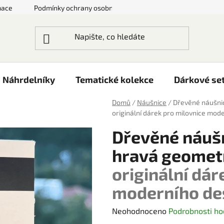
mace
Podmínky ochrany osobních údajů
Doprava a platby
Náhrdelníky
Tematické kolekce
Dárkové se
Domů
/
Náušnice
/
Dřevěné náušni
originální dárek pro milovnice mod
Dřevěné náušn
hravá geomet
originální dár
moderního de
Průměrné
Neohodnoceno
Podrobnosti ho
hodnocení