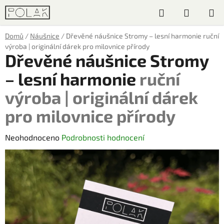
Přejít
Hledat
NÁKUP
na
obsah
KOŠÍK
Domů
/
Náušnice
/
Dřevěné náušnice Stromy – lesní harmonie
ruční
výroba | originální dárek pro milovnice přírody
Dřevěné náušnice Stromy
– lesní harmonie
ruční
výroba | originální dárek
pro milovnice přírody
Průměrné
Neohodnoceno
Podrobnosti hodnocení
hodnocení
produktu
je
0,0
z
5