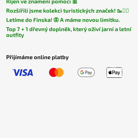
Říjen ve znamení pomoci 🎀
Rozšířili jsme kolekci turistických značek! 🥾🧎‍♂️
Letíme do Finska! 🦋 A máme novou limitku.
Top 7 + 1 dřevný doplněk, který oživí jarní a letní
outfity
Přijímáme online platby