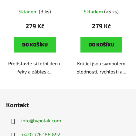
řek
ruční výroba |
ouška
ruční výroba |
originální dárek pro
originální dárek pro
Skladem
(3 ks)
Skladem
(>5 ks)
milovnice přírody
milovnice zvířat
279 Kč
279 Kč
DO KOŠÍKU
DO KOŠÍKU
Představte si letní den u
Králíci jsou symbolem
řeky a záblesk...
plodnosti, rychlosti a...
Z
á
Kontakt
p
a
info
@
bypolak.com
t
í
+420 776 188 892