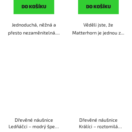
DO KOŠÍKU
DO KOŠÍKU
Jednoduchá, něžná a
Věděli jste, že
přesto nezaměnitelná....
Matterhorn je jednou z...
Dřevěné náušnice
Dřevěné náušnice
Ledňáčci – modrý šperk
Králíci – roztomilá