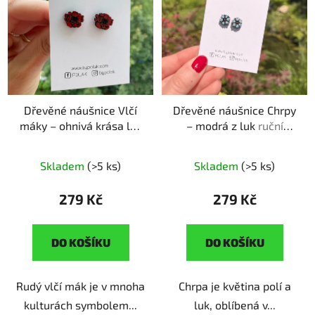
Dřevěné náušnice Vlčí
Dřevěné náušnice Chrpy
máky – ohnivá krása luk
– modrá z luk
ruční
ruční výroba | originální
výroba | originální dárek
dárek pro milovnice
pro milovnice květin
Skladem
(>5 ks)
Skladem
(>5 ks)
květin
279 Kč
279 Kč
DO KOŠÍKU
DO KOŠÍKU
Rudý vlčí mák je v mnoha
Chrpa je květina polí a
kulturách symbolem...
luk, oblíbená v...