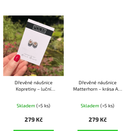
Dřevěné náušnice
Dřevěné náušnice
Kopretiny – luční
Matterhorn – krása Alp
elegance
ruční výroba |
ruční výroba | originální
originální dárek pro
dárek pro milovnice hor
Skladem
(>5 ks)
Skladem
(>5 ks)
milovnice květin
279 Kč
279 Kč