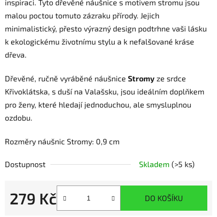
inspiraci. Tyto dřevěné náušnice s motivem stromu jsou
malou poctou tomuto zázraku přírody. Jejich
minimalistický, přesto výrazný design podtrhne vaši lásku
k ekologickému životnímu stylu a k nefalšované kráse
dřeva.
Dřevěné, ručně vyráběné náušnice
Stromy
ze srdce
Křivoklátska, s duší na Valašsku, jsou ideálním doplňkem
pro ženy, které hledají jednoduchou, ale smysluplnou
ozdobu.
Rozměry náušnic Stromy: 0,9 cm
Dostupnost
Skladem
(>5 ks)
279 Kč
DO KOŠÍKU
Měrná cena: