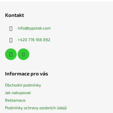
Z
á
Kontakt
p
a
info
@
bypolak.com
t
í
+420 776 188 892
Informace pro vás
Obchodní podmínky
Jak nakupovat
Reklamace
Podmínky ochrany osobních údajů