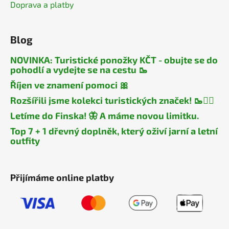
Doprava a platby
Blog
NOVINKA: Turistické ponožky KČT - obujte se do
pohodlí a vydejte se na cestu 🥾
Říjen ve znamení pomoci 🎀
Rozšířili jsme kolekci turistických značek! 🥾🧎‍♂️
Letíme do Finska! 🦋 A máme novou limitku.
Top 7 + 1 dřevný doplněk, který oživí jarní a letní
outfity
Přijímáme online platby