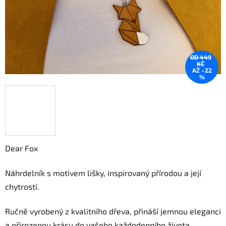
OD 449
KČ
AŽ –22
%
Dear Fox
Náhrdelník s motivem lišky, inspirovaný přírodou a její
chytrostí.
Ručně vyrobený z kvalitního dřeva, přináší jemnou eleganci
a přirozenou krásu do vašeho každodenního života.