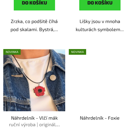
DO KOŠÍKU
DO KOŠÍKU
Zrzka, co podšitě číhá
Lišky jsou v mnoha
pod skalami. Bystrá,...
kulturách symbolem...
NOVINKA
NOVINKA
Náhrdelník - Vlčí mák
Náhrdelník - Foxie
ruční výroba | originální
dárek pro milovnice