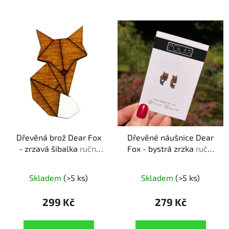
Dřevěná brož Dear Fox
Dřevěné náušnice Dear
- zrzavá šibalka
ruční
Fox - bystrá zrzka
ruční
výroba | originální dárek
výroba | originální dárek
pro milovníky zvířat
pro milovnice zvířat
Skladem
(>5 ks)
Skladem
(>5 ks)
299 Kč
279 Kč