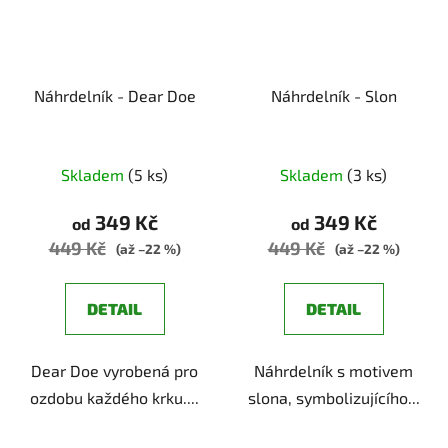
Náhrdelník - Dear Doe
Náhrdelník - Slon
Skladem
(5 ks)
Skladem
(3 ks)
349 Kč
349 Kč
od
od
449 Kč
449 Kč
(až –22 %)
(až –22 %)
DETAIL
DETAIL
Dear Doe vyrobená pro
Náhrdelník s motivem
ozdobu každého krku....
slona, symbolizujícího...