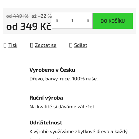
od 449 Kč
až –22 %
DO KOŠÍKU
od
349 Kč
Měrná cena:
Tisk
Zeptat se
Sdílet
Vyrobeno v Česku
Dřevo, barvy, ruce. 100% naše.
Ruční výroba
Na kvalitě si dáváme záležet.
Udržitelnost
K výrobě využíváme zbytkové dřevo a každý