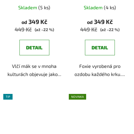
květin
Skladem
(5 ks)
Skladem
(4 ks)
349 Kč
349 Kč
od
od
449 Kč
449 Kč
(až –22 %)
(až –22 %)
DETAIL
DETAIL
Vlčí mák se v mnoha
Foxie vyrobená pro
kulturách objevuje jako...
ozdobu každého krku....
TIP
NOVINKA