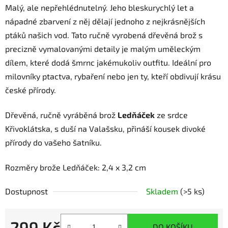
Malý, ale nepřehlédnutelný. Jeho bleskurychlý let a
nápadné zbarvení z něj dělají jednoho z nejkrásnějších
ptáků našich vod. Tato ručně vyrobená dřevěná brož s
precizně vymalovanými detaily je malým uměleckým
dílem, které dodá šmrnc jakémukoliv outfitu. Ideální pro
milovníky ptactva, rybaření nebo jen ty, kteří obdivují krásu
české přírody.
Dřevěná, ručně vyráběná brož
Ledňáček
ze srdce
Křivoklátska, s duší na Valašsku, přináší kousek divoké
přírody do vašeho šatníku.
Rozměry brože Ledňáček: 2,4 x 3,2 cm
Dostupnost
Skladem
(>5 ks)
299 Kč
DO KOŠÍKU