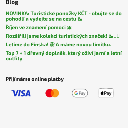
Blog
NOVINKA: Turistické ponožky KČT - obujte se do
pohodlí a vydejte se na cestu 🥾
Říjen ve znamení pomoci 🎀
Rozšířili jsme kolekci turistických značek! 🥾🧎‍♂️
Letíme do Finska! 🦋 A máme novou limitku.
Top 7 + 1 dřevný doplněk, který oživí jarní a letní
outfity
Přijímáme online platby