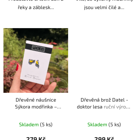
řeky a záblesk...
jsou velmi čilé a...
Dřevěné náušnice
Dřevěná brož Datel -
Sýkora modřinka –
doktor lesa
ruční výroba
modrožlutý klenot
ruční
| originální dárek pro
výroba | originální dárek
milovníky přírody
Skladem
(5 ks)
Skladem
(5 ks)
pro milovnice přírody
279 Kč
299 Kč