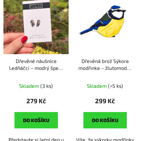
Dřevěné náušnice
Dřevěná brož Sýkora
Ledňáčci – modrý šperk
modřinka – žlutomodrá
řek
ruční výroba |
kráska
ruční výroba |
originální dárek pro
originální dárek pro
Skladem
(3 ks)
Skladem
(>5 ks)
milovnice přírody
milovníky přírody
279 Kč
299 Kč
DO KOŠÍKU
DO KOŠÍKU
Představte si letní den u
Víte, že sýkorky modřinky