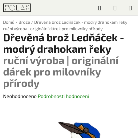
Přejít
Hledat
NÁKUP
na
obsah
KOŠÍK
Domů
/
Brože
/
Dřevěná brož Ledňáček - modrý drahokam řeky
ruční výroba | originální dárek pro milovníky přírody
Dřevěná brož Ledňáček -
modrý drahokam řeky
ruční výroba | originální
dárek pro milovníky
přírody
Průměrné
Neohodnoceno
Podrobnosti hodnocení
hodnocení
produktu
je
0,0
z