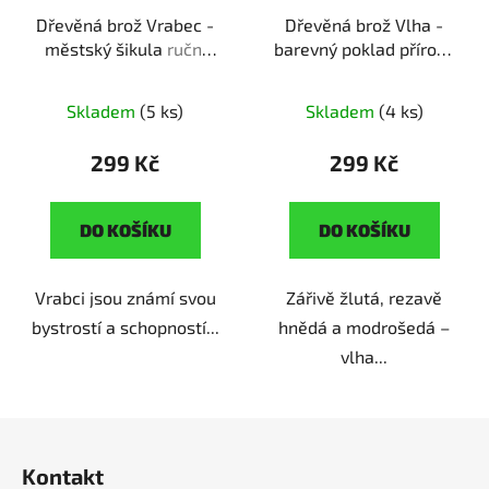
Dřevěná brož Vrabec -
Dřevěná brož Vlha -
městský šikula
ruční
barevný poklad přírody
výroba | originální dárek
ruční výroba | originální
pro milovníky přírody
dárek pro milovníky
Skladem
(5 ks)
Skladem
(4 ks)
ptactva
299 Kč
299 Kč
DO KOŠÍKU
DO KOŠÍKU
Vrabci jsou známí svou
Zářivě žlutá, rezavě
bystrostí a schopností...
hnědá a modrošedá –
vlha...
Z
á
Kontakt
p