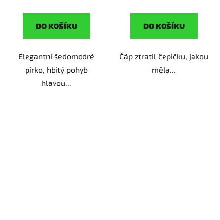
DO KOŠÍKU
DO KOŠÍKU
Elegantní šedomodré
Čáp ztratil čepičku, jakou
pírko, hbitý pohyb
měla...
hlavou...