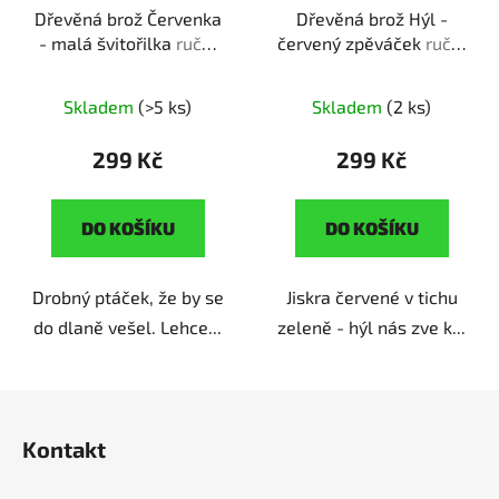
Dřevěná brož Červenka
Dřevěná brož Hýl -
- malá švitořilka
ruční
červený zpěváček
ruční
výroba | originální dárek
výroba | originální dárek
pro milovníky přírody
pro milovníky přírody
Skladem
(>5 ks)
Skladem
(2 ks)
299 Kč
299 Kč
DO KOŠÍKU
DO KOŠÍKU
Drobný ptáček, že by se
Jiskra červené v tichu
do dlaně vešel. Lehce...
zeleně - hýl nás zve k...
Z
á
Kontakt
p
a