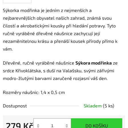
Sýkorka modřinka je jedním z nejmenších a
nejbarevnějších obyvatel našich zahrad, známá svou
čilostí a akrobatickými kousky při hledání potravy. Tyto
ručně vyráběné dřevěné náušnice zachycují její
nezaměnitelnou krásu a přenáší kousek přírody přímo k
vám.
Dřevěné, ručně vyráběné náušnice
Sýkora modřinka
ze
srdce Křivoklátska, s duší na Valašsku, svými zářivými
modro-žlutými barvami zaručeně rozjasní váš den.
Rozměry náušnic: 1,4 x 0,5 cm
Dostupnost
Skladem
(5 ks)
279 Kč
DO KOŠÍKU