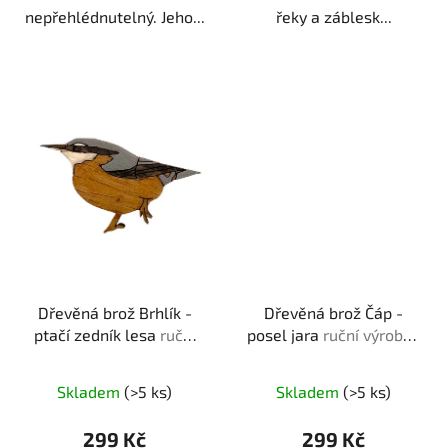
nepřehlédnutelný. Jeho...
řeky a záblesk...
Dřevěná brož Brhlík -
Dřevěná brož Čáp -
ptačí zedník lesa
ruční
posel jara
ruční výroba |
výroba | dárek pro
originální dárek pro
milovníky přírody
milovníky přírody
Skladem
(>5 ks)
Skladem
(>5 ks)
299 Kč
299 Kč