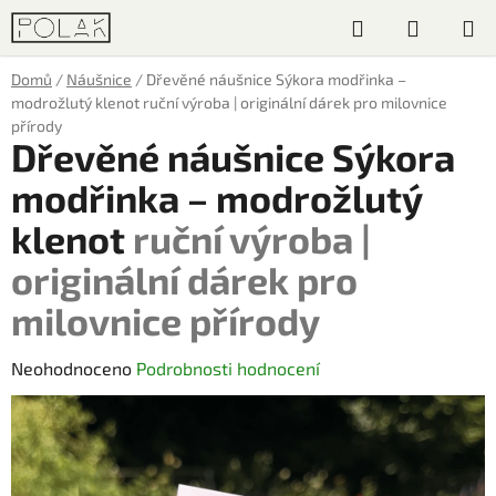
Přejít
Hledat
NÁKUP
na
obsah
KOŠÍK
Domů
/
Náušnice
/
Dřevěné náušnice Sýkora modřinka –
modrožlutý klenot
ruční výroba | originální dárek pro milovnice
přírody
Dřevěné náušnice Sýkora
modřinka – modrožlutý
klenot
ruční výroba |
originální dárek pro
milovnice přírody
Průměrné
Neohodnoceno
Podrobnosti hodnocení
hodnocení
produktu
je
0,0