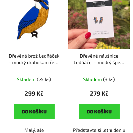
Dřevěná brož Ledňáček
Dřevěné náušnice
- modrý drahokam řeky
Ledňáčci – modrý šperk
ruční výroba | originální
řek
ruční výroba |
dárek pro milovníky
originální dárek pro
Skladem
(>5 ks)
Skladem
(3 ks)
přírody
milovnice přírody
299 Kč
279 Kč
DO KOŠÍKU
DO KOŠÍKU
Malý, ale
Představte si letní den u