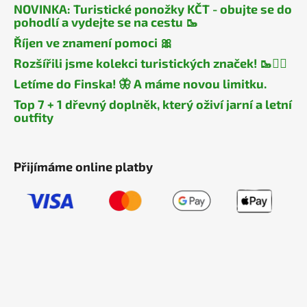
NOVINKA: Turistické ponožky KČT - obujte se do
pohodlí a vydejte se na cestu 🥾
Říjen ve znamení pomoci 🎀
Rozšířili jsme kolekci turistických značek! 🥾🧎‍♂️
Letíme do Finska! 🦋 A máme novou limitku.
Top 7 + 1 dřevný doplněk, který oživí jarní a letní
outfity
Přijímáme online platby